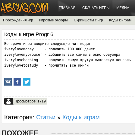
ГЛАВНАЯ
СКАЧАТЬ ИГРЫ
МЕДИА
Прохождения игр
Игровые обзоры
Скриншоты с игр
Коды к играм
Коды к игре Progr 6
Во время игры вводите следующие чит коды:

iverylovemoney     - получить 100.000 денег

iverylovemybrowser - добавить все сайты в окно браузера

iverylovehaching   - получить самую крутую хакерскую консоль

iverylovetostudy   - прочитать все книги
Просмотров: 1719
Категория:
Статьи
»
Коды к играм
ПОХОЖЕЕ