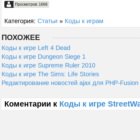
Просмотров: 1668
Категория:
Статьи
»
Коды к играм
ПОХОЖЕЕ
Коды к игре Left 4 Dead
Коды к игре Dungeon Siege 1
Коды к игре Supreme Ruler 2010
Коды к игре The Sims: Life Stories
Редактирование новостей ajax для PHP-Fusion
Коментарии к
Коды к игре StreetW