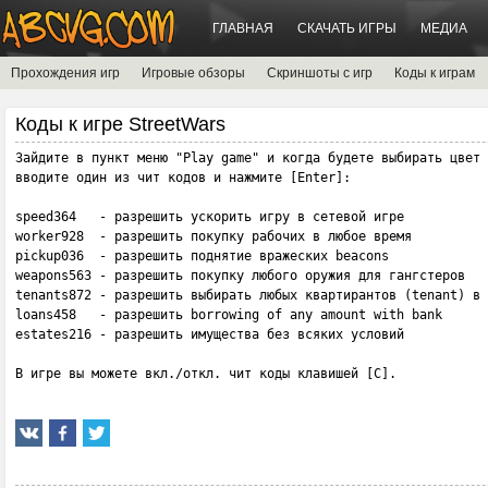
ГЛАВНАЯ
СКАЧАТЬ ИГРЫ
МЕДИА
Прохождения игр
Игровые обзоры
Скриншоты с игр
Коды к играм
Коды к игре StreetWars
Зайдите в пункт меню "Play game" и когда будете выбирать цвет 
вводите один из чит кодов и нажмите [Enter]:

speed364   - разрешить ускорить игру в сетевой игре

worker928  - разрешить покупку рабочих в любое время

pickup036  - разрешить поднятие вражеских beacons

weapons563 - разрешить покупку любого оружия для гангстеров

tenants872 - разрешить выбирать любых квартирантов (tenant) в 
loans458   - разрешить borrowing of any amount with bank

estates216 - разрешить имущества без всяких условий

В игре вы можете вкл./откл. чит коды клавишей [C].