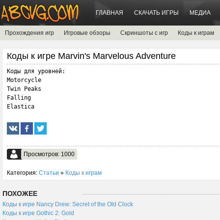
ГЛАВНАЯ
СКАЧАТЬ ИГРЫ
МЕДИА
Прохождения игр
Игровые обзоры
Скриншоты с игр
Коды к играм
Коды к игре Marvin's Marvelous Adventure
Коды для уровней:

Motorcycle

Twin Peaks

Falling

Elastica
Просмотров: 1000
Категория:
Статьи
»
Коды к играм
ПОХОЖЕЕ
Коды к игре Nancy Drew: Secret of the Old Clock
Коды к игре Gothic 2: Gold