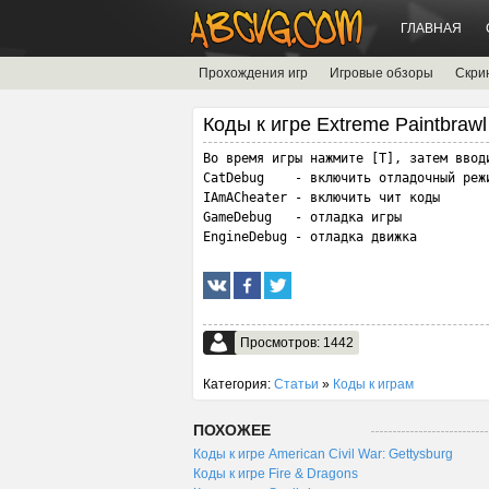
ГЛАВНАЯ
Прохождения игр
Игровые обзоры
Скри
Коды к игре Extreme Paintbrawl
Во время игры нажмите [T], затем вводи
CatDebug    - включить отладочный режи
IAmACheater - включить чит коды

GameDebug   - отладка игры

EngineDebug - отладка движка
Просмотров: 1442
Категория:
Статьи
»
Коды к играм
ПОХОЖЕЕ
Коды к игре American Civil War: Gettysburg
Коды к игре Fire & Dragons