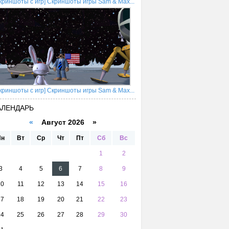
криншоты с игр] Скриншоты игры Sam & Max...
криншоты с игр] Скриншоты игры Sam & Max...
АЛЕНДАРЬ
«
Август 2026 »
Пн
Вт
Ср
Чт
Пт
Сб
Вс
1
2
3
4
5
6
7
8
9
10
11
12
13
14
15
16
17
18
19
20
21
22
23
24
25
26
27
28
29
30