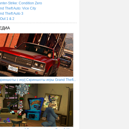
nter-Strike: Condition Zero
nd Theft Auto: Vice City
nd Theft Auto 3
tOut 1 & 2
ЕДИА
криншоты с игр] Скриншоты игры Grand Theft...