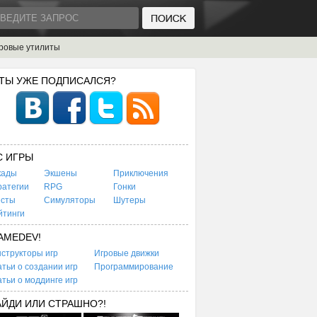
ровые утилиты
 ТЫ УЖЕ ПОДПИСАЛСЯ?
C ИГРЫ
кады
Экшены
Приключения
ратегии
RPG
Гонки
есты
Симуляторы
Шутеры
йтинги
AMEDEV!
структоры игр
Игровые движки
тьи о создании игр
Программирование
тьи о моддинге игр
АЙДИ ИЛИ СТРАШНО?!