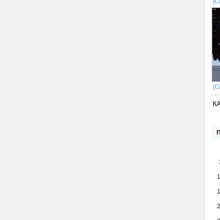
[С
[С
К