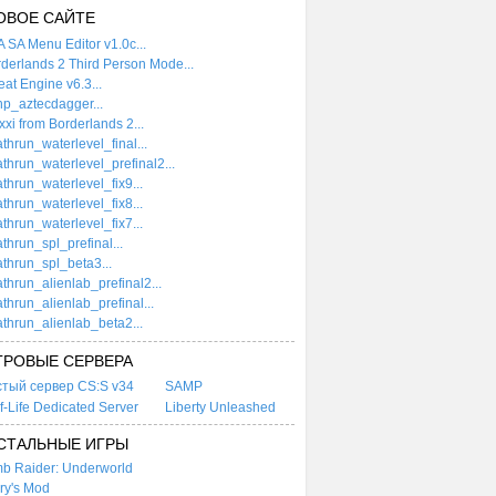
ОВОЕ САЙТЕ
 SA Menu Editor v1.0c...
derlands 2 Third Person Mode...
at Engine v6.3...
p_aztecdagger...
xi from Borderlands 2...
thrun_waterlevel_final...
thrun_waterlevel_prefinal2...
thrun_waterlevel_fix9...
thrun_waterlevel_fix8...
thrun_waterlevel_fix7...
thrun_spl_prefinal...
thrun_spl_beta3...
thrun_alienlab_prefinal2...
thrun_alienlab_prefinal...
thrun_alienlab_beta2...
ГРОВЫЕ СЕРВЕРА
стый сервер CS:S v34
SAMP
f-Life Dedicated Server
Liberty Unleashed
СТАЛЬНЫЕ ИГРЫ
b Raider: Underworld
ry's Mod