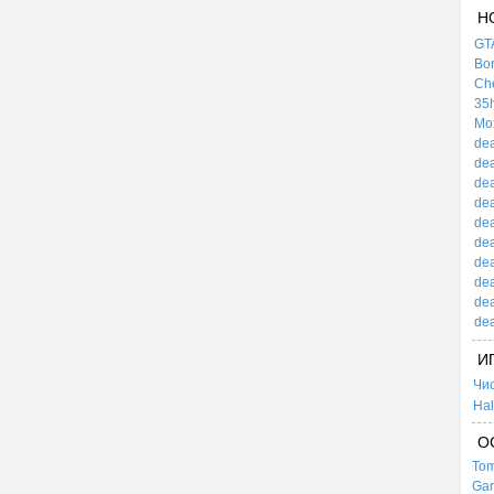
Н
GTA
Bor
Che
35h
Mox
dea
dea
dea
dea
dea
dea
dea
dea
dea
dea
И
Чи
Hal
О
Tom
Gar