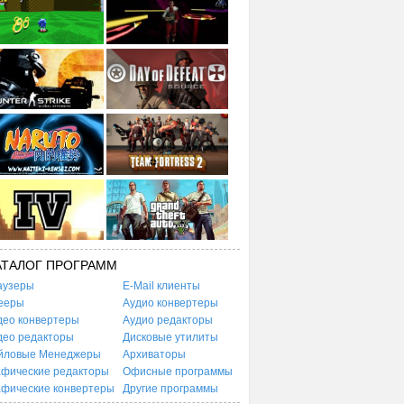
АТАЛОГ ПРОГРАММ
аузеры
E-Mail клиенты
ееры
Аудио конвертеры
део конвертеры
Аудио редакторы
део редакторы
Дисковые утилиты
йловые Менеджеры
Архиваторы
афические редакторы
Офисные программы
афические конвертеры
Другие программы