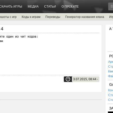
СКАЧАТЬ ИГРЫ
МЕДИА
СТАТЬИ
О ПРОЕКТЕ
ншоты с игр
Коды к играм
Переводы
Генератор названия клана
Иг
 4
А
те один из чит кодов:

м

P
Ар
Ст
Кв
Фа
3.07.2015, 08:44 -
G
Кон
Ста
Ста
З