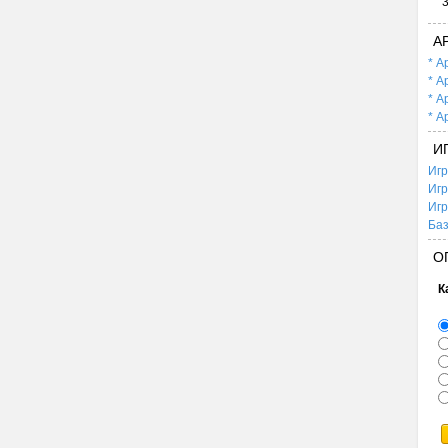
А
* А
* А
* А
* А
И
Игр
Игр
Игр
Баз
О
К