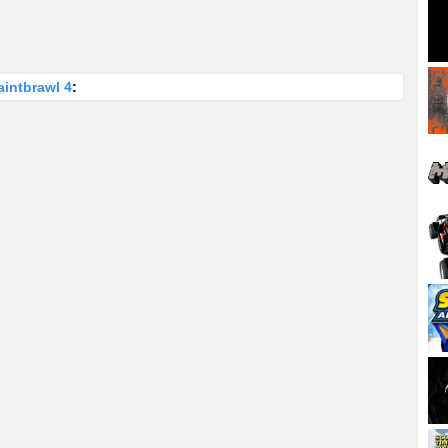
intbrawl 4
: