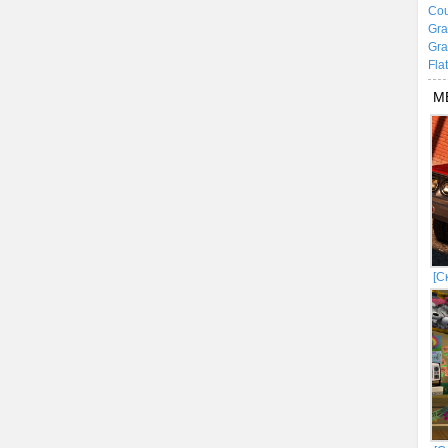
Cou
Gra
Gra
Fla
М
[С