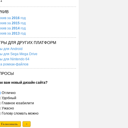
31
РХИВ
рхив за
2016
год
рхив за
2015
год
рхив за
2014
год
рхив за
2013
год
ГРЫ ДЛЯ ДРУГИХ ПЛАТФОРМ
ы для Android
ы для Sega Mega Drive
ы для Nintendo 64
а ромхак-файлов
ПРОСЫ
ак вам новый дизайн сайта?
Отлично
Удобный
Главное юзабилити
Ужасно
Голову сломать можно
Голосовать
+