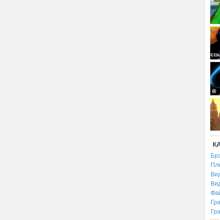
К
Бр
Пл
Ви
Ви
Фа
Гр
Гр