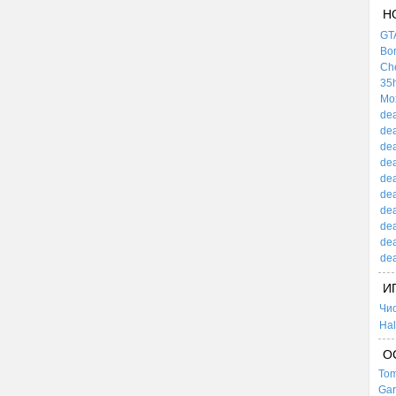
Н
GTA
Bor
Che
35h
Mox
dea
dea
dea
dea
dea
dea
dea
dea
dea
dea
И
Чи
Hal
О
Tom
Gar