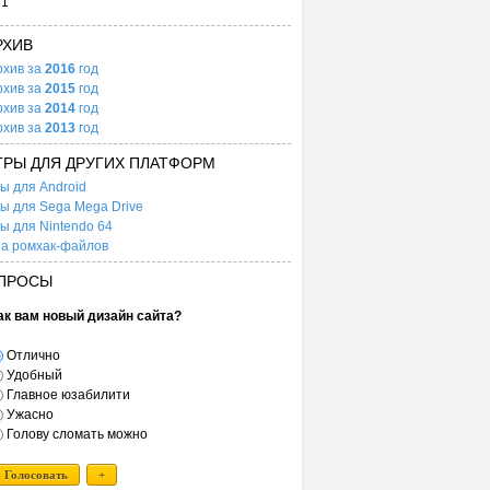
31
РХИВ
рхив за
2016
год
рхив за
2015
год
рхив за
2014
год
рхив за
2013
год
ГРЫ ДЛЯ ДРУГИХ ПЛАТФОРМ
ы для Android
ы для Sega Mega Drive
ы для Nintendo 64
а ромхак-файлов
ПРОСЫ
ак вам новый дизайн сайта?
Отлично
Удобный
Главное юзабилити
Ужасно
Голову сломать можно
Голосовать
+