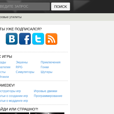
ровые утилиты
 ТЫ УЖЕ ПОДПИСАЛСЯ?
C ИГРЫ
кады
Экшены
Приключения
ратегии
RPG
Гонки
есты
Симуляторы
Шутеры
йтинги
AMEDEV!
структоры игр
Игровые движки
тьи о создании игр
Программирование
тьи о моддинге игр
АЙДИ ИЛИ СТРАШНО?!