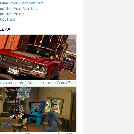
nter-Strike: Condition Zero
nd Theft Auto: Vice City
nd Theft Auto 3
tOut 1 & 2
ЕДИА
криншоты с игр] Скриншоты игры Grand Theft...