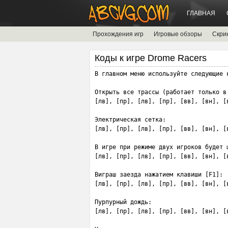
ГЛАВНАЯ
Прохождения игр
Игровые обзоры
Скри
Коды к игре Drome Racers
В главном меню используйте следующие к
Открыть все трассы (работает только в 
[лв], [пр], [лв], [пр], [вв], [вн], [
Электрическая сетка:

[лв], [пр], [лв], [пр], [вв], [вн], [
В игре при режиме двух игроков будет ш
[лв], [пр], [лв], [пр], [вв], [вн], [
Виграш заезда нажатием клавиши [F1]:

[лв], [пр], [лв], [пр], [вв], [вн], [
Пурпурный дождь:

[лв], [пр], [лв], [пр], [вв], [вн], [