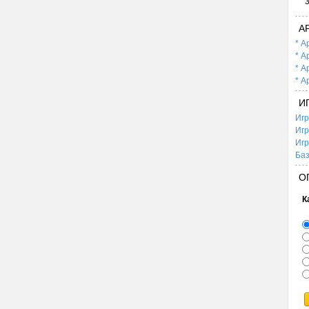
А
* А
* А
* А
* А
И
Игр
Игр
Игр
Баз
О
К