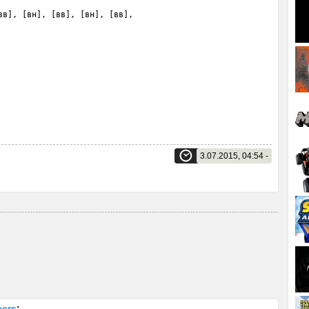
в], [вн], [вв], [вн], [вв],

3.07.2015, 04:54 -
cers
: