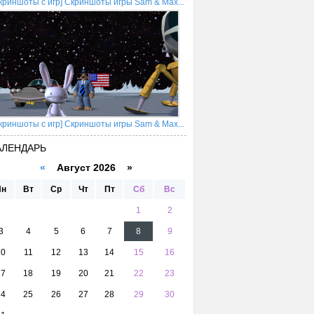
криншоты с игр] Скриншоты игры Sam & Max...
криншоты с игр] Скриншоты игры Sam & Max...
АЛЕНДАРЬ
«
Август 2026 »
Пн
Вт
Ср
Чт
Пт
Сб
Вс
1
2
3
4
5
6
7
8
9
10
11
12
13
14
15
16
17
18
19
20
21
22
23
24
25
26
27
28
29
30