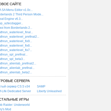
ОВОЕ САЙТЕ
 SA Menu Editor v1.0c...
derlands 2 Third Person Mode...
at Engine v6.3...
p_aztecdagger...
xi from Borderlands 2...
thrun_waterlevel_final...
thrun_waterlevel_prefinal2...
thrun_waterlevel_fix9...
thrun_waterlevel_fix8...
thrun_waterlevel_fix7...
thrun_spl_prefinal...
thrun_spl_beta3...
thrun_alienlab_prefinal2...
thrun_alienlab_prefinal...
thrun_alienlab_beta2...
ГРОВЫЕ СЕРВЕРА
стый сервер CS:S v34
SAMP
f-Life Dedicated Server
Liberty Unleashed
СТАЛЬНЫЕ ИГРЫ
b Raider: Underworld
ry's Mod