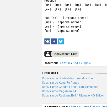
Корова:

[лв], [пр], [лв], [пр], [вв], [вн], [в
[вн], [F9], [F9], [F9]

где [лв] - [Стрелка влево]

[пр] - [Стрелка вправо]

[вв] - [Стрелка вверх]

[вн] - [Стрелка вниз]
Просмотров: 1496
Категория:
Статьи
»
Коды к играм
ПОХОЖЕЕ
Коды к игре Spider-Man: Friend or Foe
Коды к игре Kung-Fu Panda
Коды к игре Google Earth: Flight Simulator
Коды к игре Megaman X4
Коды к игре Resident Evil 4 Ultimate HD Edition
Коментарии к
Коды к игре Drome Ra