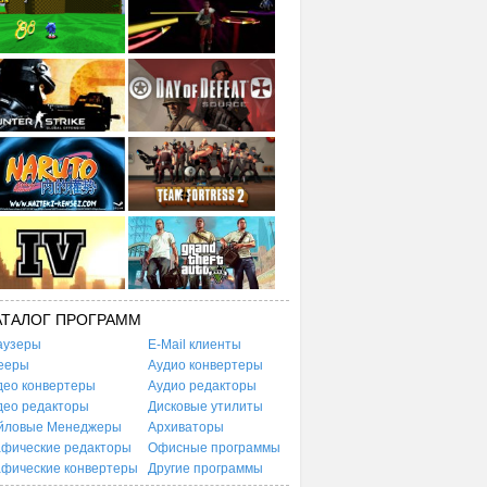
АТАЛОГ ПРОГРАММ
аузеры
E-Mail клиенты
ееры
Аудио конвертеры
део конвертеры
Аудио редакторы
део редакторы
Дисковые утилиты
йловые Менеджеры
Архиваторы
афические редакторы
Офисные программы
афические конвертеры
Другие программы