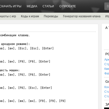
СКАЧАТЬ ИГРЫ
МЕДИА
СТАТЬИ
О ПРОЕКТЕ
ншоты с игр
Коды к играм
Переводы
Генератор названия клана
Иг
А
омбинации клавиш.

аркадном режиме):

вв], [вн], [Esc], [Esc], [Enter]

P
Ар
вв], [вн], [F9], [F9], [Enter]

Ст
Кв
есть машин:

Фа
вв], [вн], [F6], [F6], [Enter]

G
Кон
вв], [вн], [F6], [Esc], [Enter]

Ста
Ста
вв], [вн], [вв], [вн], [F9], [F9], [F9]

З