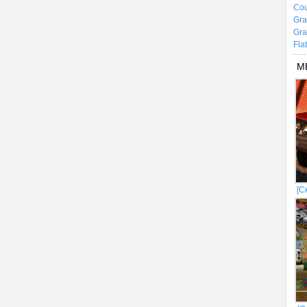
Cou
Gra
Gra
Fla
М
[С