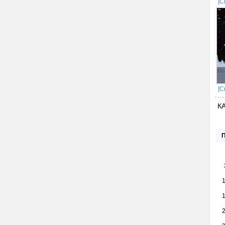
[С
[С
К