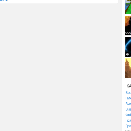
К
Бр
Пл
Ви
Ви
Фа
Гр
Гр