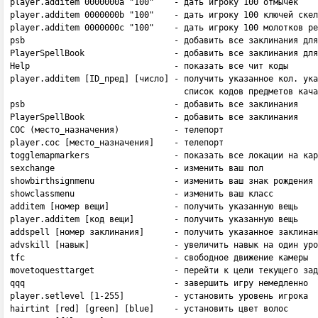
player.additem 0000000a "100"    - дать игроку 100 отмычек

player.additem 0000000b "100"    - дать игроку 100 ключей скел
player.additem 0000000c "100"    - дать игроку 100 молотков ре
psb                              - добавить все заклинания для
PlayerSpellBook                  - добавить все заклинания для
Help                             - показать все чит коды

player.additem [ID_пред] [число] - получить указанное кол. ука
                                   список кодов предметов кача
psb                              - добавить все заклинания

PlayerSpellBook                  - добавить все заклинания

COC (место_назначения)           - телепорт

player.coc [место_назначения]    - телепорт

togglemapmarkers                 - показать все локации на кар
sexchange                        - изменить ваш пол

showbirthsignmenu                - изменить ваш знак рождения

showclassmenu                    - изменить ваш класс

additem [номер вещи]             - получить указанную вещь

player.additem [код вещи]        - получить указанную вещь

addspell [номер заклинания]      - получить указанное заклинан
advskill [навык]                 - увеличить навык на один уро
tfc                              - свободное движение камеры

movetoquesttarget                - перейти к цели текущего зад
qqq                              - завершить игру немедленно

player.setlevel [1-255]          - установить уровень игрока

hairtint [red] [green] [blue]    - установить цвет волос
