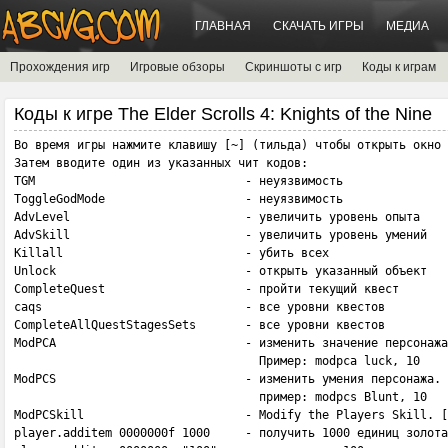
ГЛАВНАЯ
СКАЧАТЬ ИГРЫ
МЕДИА
Прохождения игр
Игровые обзоры
Скриншоты с игр
Коды к играм
Коды к игре The Elder Scrolls 4: Knights of the Nine
Во время игры нажмите клавишу [~] (тильда) чтобы открыть окно 
Затем вводите один из указанных чит кодов:

TGM                              - неуязвимость

ToggleGodMode                    - неуязвимость

AdvLevel                         - увеличить уровень опыта

AdvSkill                         - увеличить уровень умений

Killall                          - убить всех

Unlock                           - открыть указанный объект

CompleteQuest                    - пройти текущий квест

caqs                             - все уровни квестов

CompleteAllQuestStagesSets       - все уровни квестов

ModPCA                           - изменить значение персонажа
                                   Пример: modpca luck, 10

ModPCS                           - изменить умения персонажа. 

                                   пример: modpcs Blunt, 10

ModPCSkill                       - Modify the Players Skill. [
player.additem 0000000f 1000     - получить 1000 единиц золота
