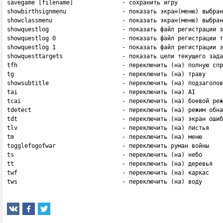
savegame [filename]              - сохранить игру

showbirthsignmenu                - показать экран(меню) выбран
showclassmenu                    - показать экран(меню) выбран
showquestlog                     - показать файл регистрации з
showquestlog 0                   - показать файл регистрации т
showquestlog 1                   - показать файл регистрации з
showquesttargets                 - показать цели текущего зада
tfh                              - переключить (на) полную спр
tg                               - переключить (на) траву

showsubtitle                     - переключить (на) подзаголов
tai                              - переключить (на) AI

tcai                             - переключить (на) боевой реж
tdetect                          - переключить (на) режим обна
tdt                              - переключить (на) экран ошиб
tlv                              - переключить (на) листья

tm                               - переключить (на) меню

togglefogofwar                   - переключить руман войны

ts                               - переключить (на) небо

tt                               - переключить (на) деревья

twf                              - переключить (на) каркас

tws                              - переключить (на) воду