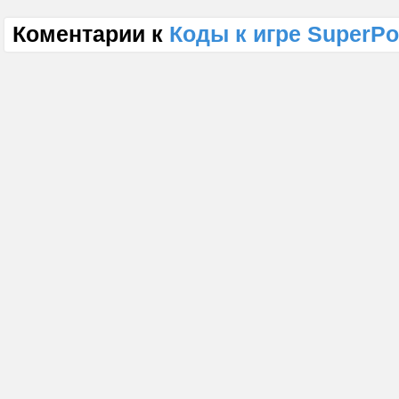
Коментарии к
Коды к игре SuperPo