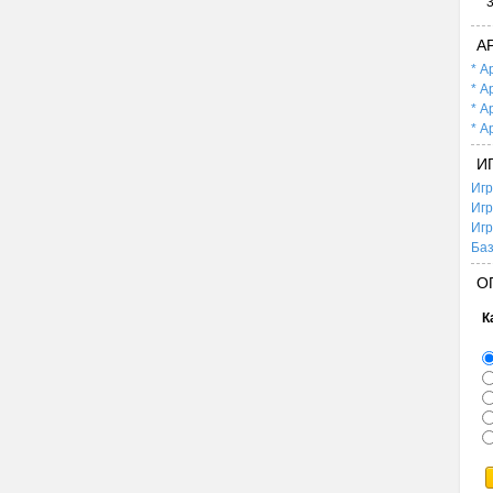
А
* А
* А
* А
* А
И
Игр
Игр
Игр
Баз
О
К