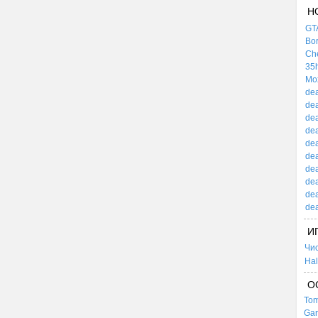
Н
GTA
Bor
Che
35h
Mox
dea
dea
dea
dea
dea
dea
dea
dea
dea
dea
И
Чи
Hal
О
Tom
Gar