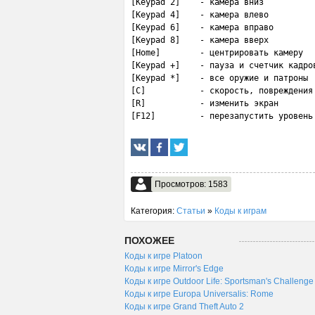
[Keypad 2]    - камера вниз

[Keypad 4]    - камера влево

[Keypad 6]    - камера вправо

[Keypad 8]    - камера вверх

[Home]        - центрировать камеру

[Keypad +]    - пауза и счетчик кадров
[Keypad *]    - все оружие и патроны

[C]           - скорость, повреждения 
[R]           - изменить экран

[F12]         - перезапустить уровень
Просмотров: 1583
Категория:
Статьи
»
Коды к играм
ПОХОЖЕЕ
Коды к игре Platoon
Коды к игре Mirror's Edge
Коды к игре Outdoor Life: Sportsman's Challenge
Коды к игре Europa Universalis: Rome
Коды к игре Grand Theft Auto 2