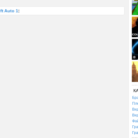
ft Auto 1
:
К
Бр
Пл
Ви
Ви
Фа
Гр
Гр