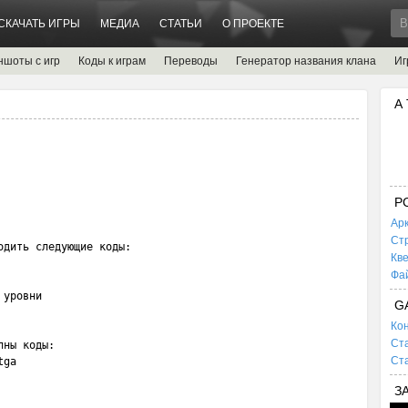
СКАЧАТЬ ИГРЫ
МЕДИА
СТАТЬИ
О ПРОЕКТЕ
ншоты с игр
Коды к играм
Переводы
Генератор названия клана
Иг
А
P
Ар
Ст
дить следующие коды:

Кв
Фа
уровни

G
Кон
Ста
ны коды:

Ста
ga

З