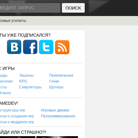
ровые утилиты
 ТЫ УЖЕ ПОДПИСАЛСЯ?
C ИГРЫ
кады
Экшены
Приключения
ратегии
RPG
Гонки
есты
Симуляторы
Шутеры
йтинги
AMEDEV!
структоры игр
Игровые движки
тьи о создании игр
Программирование
тьи о моддинге игр
АЙДИ ИЛИ СТРАШНО?!