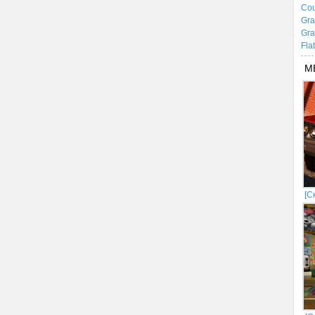
Cou
Gra
Gra
Fla
М
[С