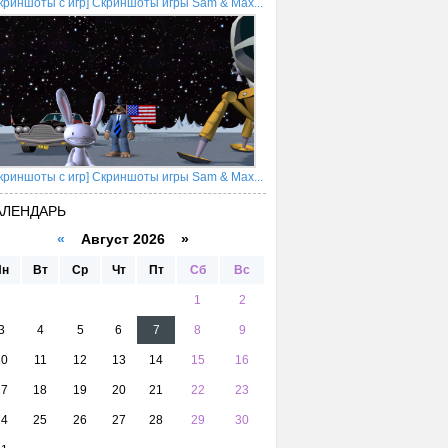
криншоты с игр] Скриншоты игры Sam & Max...
криншоты с игр] Скриншоты игры Sam & Max...
АЛЕНДАРЬ
«
Август 2026 »
Пн
Вт
Ср
Чт
Пт
Сб
Вс
1
2
3
4
5
6
7
8
9
10
11
12
13
14
15
16
17
18
19
20
21
22
23
24
25
26
27
28
29
30