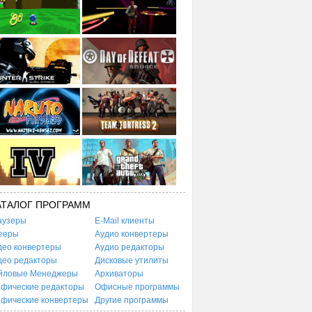
АТАЛОГ ПРОГРАММ
аузеры
E-Mail клиенты
ееры
Аудио конвертеры
део конвертеры
Аудио редакторы
део редакторы
Дисковые утилиты
йловые Менеджеры
Архиваторы
афические редакторы
Офисные программы
афические конвертеры
Другие программы