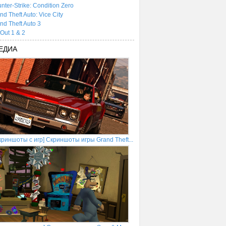
nter-Strike: Condition Zero
nd Theft Auto: Vice City
nd Theft Auto 3
tOut 1 & 2
ЕДИА
криншоты с игр] Скриншоты игры Grand Theft...