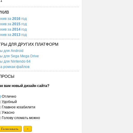
31
РХИВ
рхив за
2016
год
рхив за
2015
год
рхив за
2014
год
рхив за
2013
год
ГРЫ ДЛЯ ДРУГИХ ПЛАТФОРМ
ы для Android
ы для Sega Mega Drive
ы для Nintendo 64
а ромхак-файлов
ПРОСЫ
ак вам новый дизайн сайта?
Отлично
Удобный
Главное юзабилити
Ужасно
Голову сломать можно
Голосовать
+