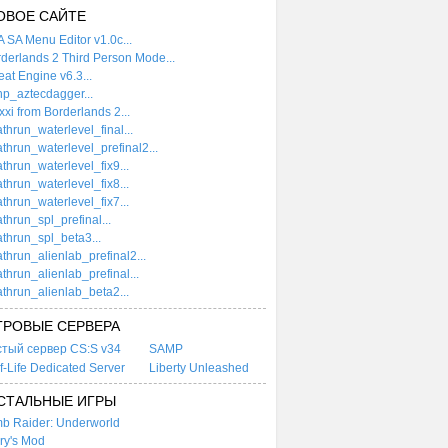
ОВОЕ САЙТЕ
 SA Menu Editor v1.0c...
derlands 2 Third Person Mode...
at Engine v6.3...
p_aztecdagger...
xi from Borderlands 2...
thrun_waterlevel_final...
thrun_waterlevel_prefinal2...
thrun_waterlevel_fix9...
thrun_waterlevel_fix8...
thrun_waterlevel_fix7...
thrun_spl_prefinal...
thrun_spl_beta3...
thrun_alienlab_prefinal2...
thrun_alienlab_prefinal...
thrun_alienlab_beta2...
ГРОВЫЕ СЕРВЕРА
стый сервер CS:S v34
SAMP
f-Life Dedicated Server
Liberty Unleashed
СТАЛЬНЫЕ ИГРЫ
b Raider: Underworld
ry's Mod