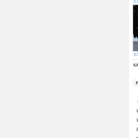
[С
[С
К