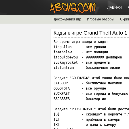
ГЛАВНАЯ
Прохождения игр
Игровые обзоры
Скри
Коды к игре Grand Theft Auto 1
Во время игры вводите коды:

itsgallus     - все уровни

iamthelaw     - нет полиции

itcouldbeyou  - 999999999 долларов

suckmyrocket  - все предметы

itstantrum    - бесконечные жизни

Введите "GOURANGA" чтоб можно было вво
EATSOUP       - бесплатные покупки

GODOFGTA      - все оружие

BUCKFAST      - все города и бонусные 
RSJABBER      - бессмертие

Введите "PORKCHARSUI" чтоб были доступ
[D]           - скриншот в формате *.t
[L]           - приблизить камеры

[K]           - отдалить камеру
