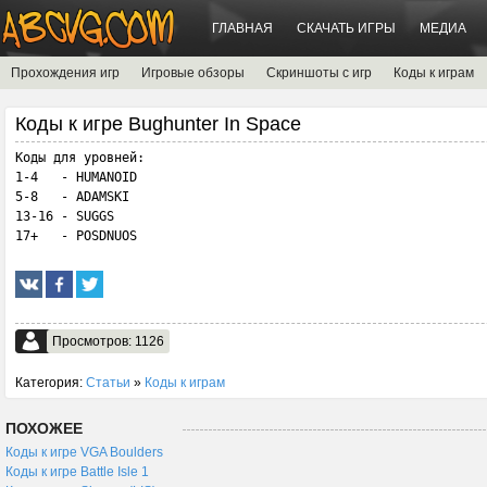
ГЛАВНАЯ
СКАЧАТЬ ИГРЫ
МЕДИА
Прохождения игр
Игровые обзоры
Скриншоты с игр
Коды к играм
Коды к игре Bughunter In Space
Коды для уровней:

1-4   - HUMANOID

5-8   - ADAMSKI

13-16 - SUGGS

17+   - POSDNUOS
Просмотров: 1126
Категория:
Статьи
»
Коды к играм
ПОХОЖЕЕ
Коды к игре VGA Boulders
Коды к игре Battle Isle 1