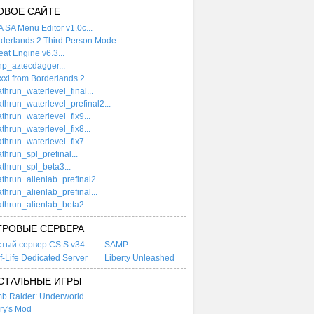
ОВОЕ САЙТЕ
 SA Menu Editor v1.0c...
derlands 2 Third Person Mode...
at Engine v6.3...
p_aztecdagger...
xi from Borderlands 2...
thrun_waterlevel_final...
thrun_waterlevel_prefinal2...
thrun_waterlevel_fix9...
thrun_waterlevel_fix8...
thrun_waterlevel_fix7...
thrun_spl_prefinal...
thrun_spl_beta3...
thrun_alienlab_prefinal2...
thrun_alienlab_prefinal...
thrun_alienlab_beta2...
ГРОВЫЕ СЕРВЕРА
стый сервер CS:S v34
SAMP
f-Life Dedicated Server
Liberty Unleashed
СТАЛЬНЫЕ ИГРЫ
b Raider: Underworld
ry's Mod