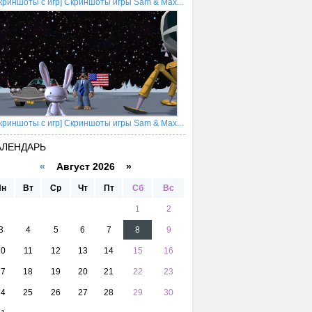
криншоты с игр] Скриншоты игры Sam & Max...
криншоты с игр] Скриншоты игры Sam & Max...
АЛЕНДАРЬ
«
Август 2026 »
Пн
Вт
Ср
Чт
Пт
Сб
Вс
1
2
3
4
5
6
7
8
9
10
11
12
13
14
15
16
17
18
19
20
21
22
23
24
25
26
27
28
29
30