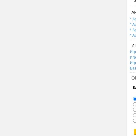
А
* А
* А
* А
* А
И
Игр
Игр
Игр
Баз
О
К