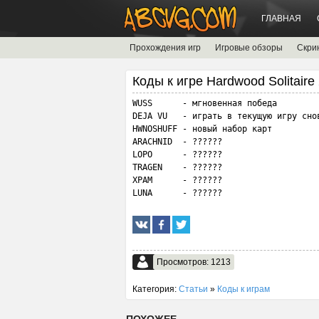
ГЛАВНАЯ
Прохождения игр
Игровые обзоры
Скри
Коды к игре Hardwood Solitaire
WUSS      - мгновенная победа

DEJA VU   - играть в текущую игру снов
HWNOSHUFF - новый набор карт

ARACHNID  - ??????

LOPO      - ??????

TRAGEN    - ??????

ХРАМ      - ??????

LUNA      - ??????
Просмотров: 1213
Категория:
Статьи
»
Коды к играм