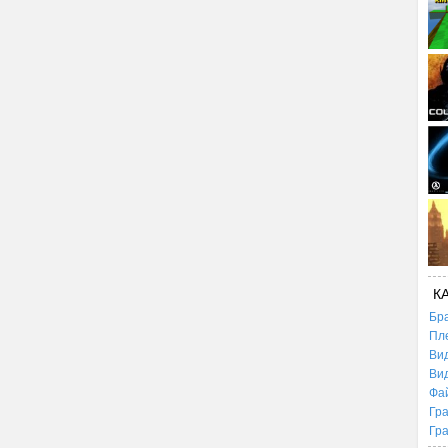
К
Бр
Пл
Ви
Ви
Фа
Гр
Гр