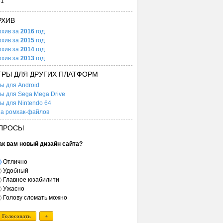
31
РХИВ
рхив за
2016
год
рхив за
2015
год
рхив за
2014
год
рхив за
2013
год
ГРЫ ДЛЯ ДРУГИХ ПЛАТФОРМ
ы для Android
ы для Sega Mega Drive
ы для Nintendo 64
а ромхак-файлов
ПРОСЫ
ак вам новый дизайн сайта?
Отлично
Удобный
Главное юзабилити
Ужасно
Голову сломать можно
Голосовать
+