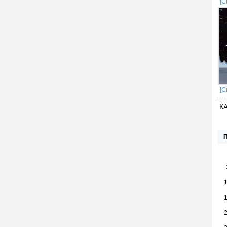
[С
[С
К