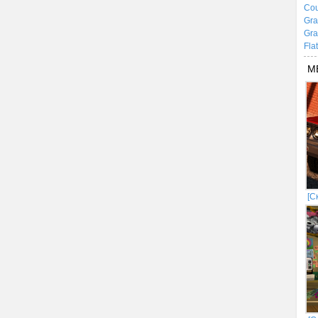
Cou
Gra
Gra
Fla
М
[С