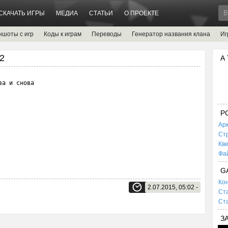
СКАЧАТЬ ИГРЫ
МЕДИА
СТАТЬИ
О ПРОЕКТЕ
ншоты с игр
Коды к играм
Переводы
Генератор названия клана
Иг
 2
А
а и снова

P
Ар
Ст
Кв
Фа
G
Кон
2.07.2015, 05:02 -
Ста
Ста
З