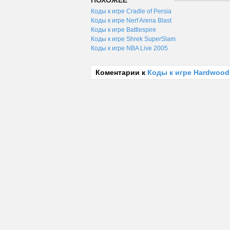
ПОХОЖЕЕ
Коды к игре Cradle of Persia
Коды к игре Nerf Arena Blast
Коды к игре Battlespire
Коды к игре Shrek SuperSlam
Коды к игре NBA Live 2005
Коментарии к
Коды к игре Hardwood S