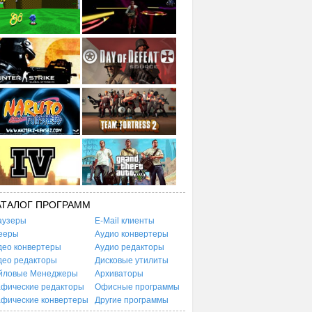
АТАЛОГ ПРОГРАММ
аузеры
E-Mail клиенты
ееры
Аудио конвертеры
део конвертеры
Аудио редакторы
део редакторы
Дисковые утилиты
йловые Менеджеры
Архиваторы
афические редакторы
Офисные программы
афические конвертеры
Другие программы