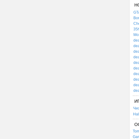
Н
GTA
Bor
Che
35h
Mox
dea
dea
dea
dea
dea
dea
dea
dea
dea
dea
И
Чи
Hal
О
Tom
Gar