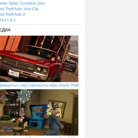
nter-Strike: Condition Zero
nd Theft Auto: Vice City
nd Theft Auto 3
tOut 1 & 2
ЕДИА
криншоты с игр] Скриншоты игры Grand Theft...