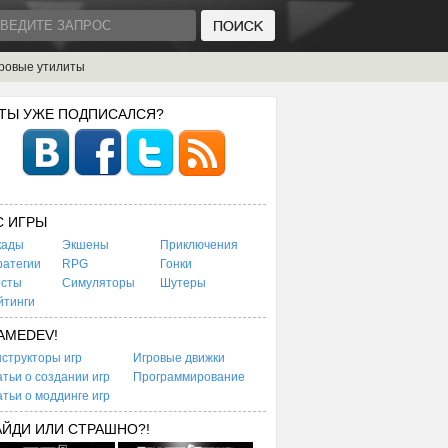
ровые утилиты
 ТЫ УЖЕ ПОДПИСАЛСЯ?
C ИГРЫ
кады
Экшены
Приключения
ратегии
RPG
Гонки
есты
Симуляторы
Шутеры
йтинги
AMEDEV!
структоры игр
Игровые движки
тьи о создании игр
Программирование
тьи о моддинге игр
АЙДИ ИЛИ СТРАШНО?!