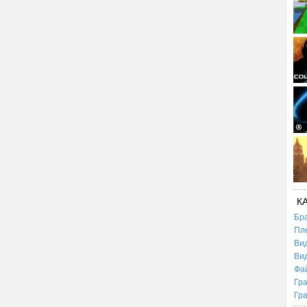
К
Бр
Пл
Ви
Ви
Фа
Гр
Гр