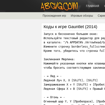
ГЛАВНАЯ
Прохождения игр
Игровые обзоры
Скри
Коды к игре Gauntlet (2014)
Запуск в бесконечно большом окне:

Используйте текстовый редактор для ре
в каталоге: "/% APPDATA% /Arrowhead/Ga
Измените строчку borderless_fullscree
Кроме того, убедитесь что строчка ful
Заклинания Мерлина:

Нажимайте указанные кнопки или клавиши
чтобы бросить соответствующее заклинан
- = Лед = -

Ледяной Луч X, X [Shift], [Shift]

Замораживание X + Y [Shift] + [Пробел]
Ледяная Сфера X + B [Shift] + Правый К
- = Огонь = -

Огненный шар Y, Y [Пробелpace], [Пробе