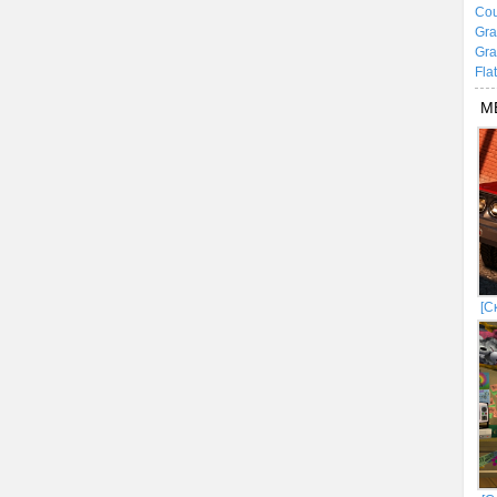
Cou
Gra
Gra
Fla
М
[С