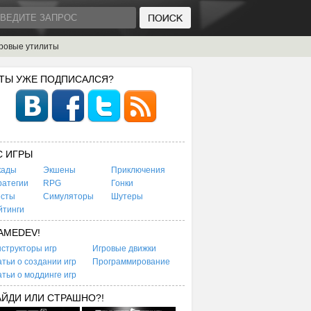
ровые утилиты
 ТЫ УЖЕ ПОДПИСАЛСЯ?
C ИГРЫ
кады
Экшены
Приключения
ратегии
RPG
Гонки
есты
Симуляторы
Шутеры
йтинги
AMEDEV!
структоры игр
Игровые движки
тьи о создании игр
Программирование
тьи о моддинге игр
АЙДИ ИЛИ СТРАШНО?!