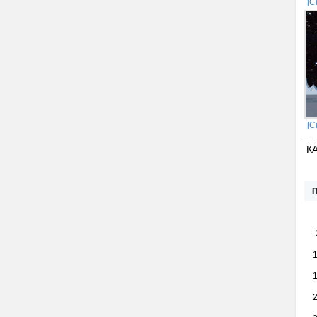
[С
[С
К