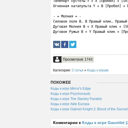
Телепорт Пустоты Y + X [Пробел] + [Shi
Огненная катапульта Y + B [Пробел] + П
- = Молния = -

Силовое поле B, B Правый клик, Правый 
Дуговая Молния B + X Правый клик + [Sh
Дуговое Ружье B + Y Правый клик + [Пр
Просмотров: 1743
Категория:
Статьи
»
Коды к играм
ПОХОЖЕЕ
Коды к игре Mirror's Edge
Коды к игре Psychonauts
Коды к игре The Stanley Parable
Коды к игре Akte Europa
Коды к игре Gabriel Knight 3: Blood of the Sacred,
Коментарии к
Коды к игре Gauntlet (