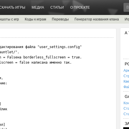
СКАЧАТЬ ИГРЫ
МЕДИА
СТАТЬИ
О ПРОЕКТЕ
ншоты с игр
Коды к играм
Переводы
Генератор названия клана
Иг
А
дактирования файла "user_settings.config" 

untlet/". 

n = Falseна borderless_fullscreen = true. 

lscreen = false написана именно так.

P
Ар
Ст
, 

Кв
ие:

Фа
G
Кон


Ста
лик

Ста
З
л]
