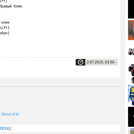
ft]

равый Клик

клик

ift]

обел]
2.07.2015, 03:50 -
 Blood of th
2014)
: