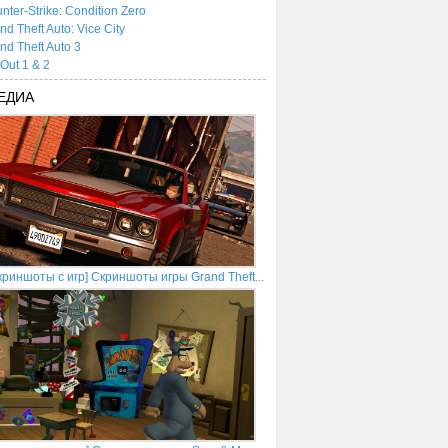
nter-Strike: Condition Zero
nd Theft Auto: Vice City
nd Theft Auto 3
tOut 1 & 2
ЕДИА
криншоты с игр] Скриншоты игры Grand Theft...