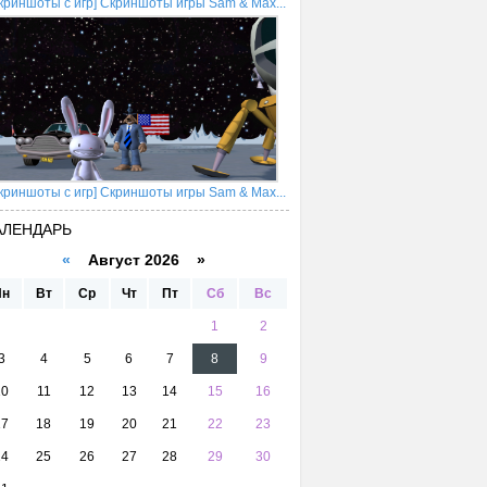
криншоты с игр] Скриншоты игры Sam & Max...
криншоты с игр] Скриншоты игры Sam & Max...
АЛЕНДАРЬ
«
Август 2026 »
Пн
Вт
Ср
Чт
Пт
Сб
Вс
1
2
3
4
5
6
7
8
9
10
11
12
13
14
15
16
17
18
19
20
21
22
23
24
25
26
27
28
29
30