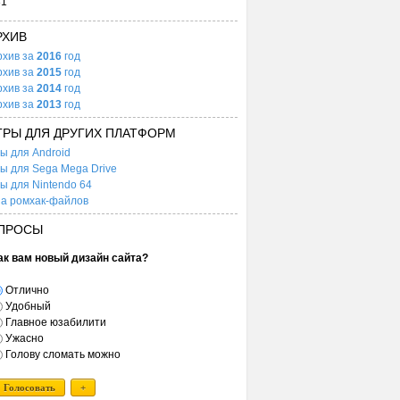
31
РХИВ
рхив за
2016
год
рхив за
2015
год
рхив за
2014
год
рхив за
2013
год
ГРЫ ДЛЯ ДРУГИХ ПЛАТФОРМ
ы для Android
ы для Sega Mega Drive
ы для Nintendo 64
а ромхак-файлов
ПРОСЫ
ак вам новый дизайн сайта?
Отлично
Удобный
Главное юзабилити
Ужасно
Голову сломать можно
Голосовать
+