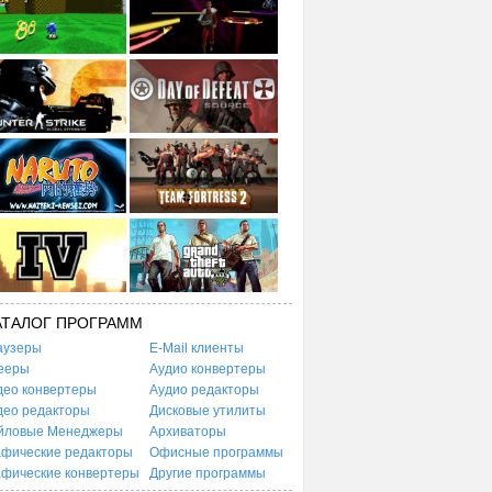
АТАЛОГ ПРОГРАММ
аузеры
E-Mail клиенты
ееры
Аудио конвертеры
део конвертеры
Аудио редакторы
део редакторы
Дисковые утилиты
йловые Менеджеры
Архиваторы
афические редакторы
Офисные программы
афические конвертеры
Другие программы