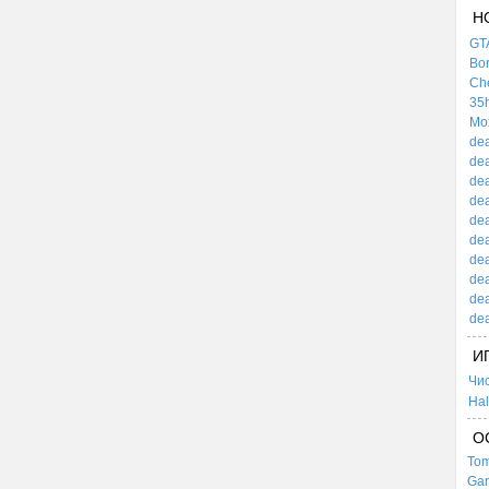
Н
GTA
Bor
Che
35h
Mox
dea
dea
dea
dea
dea
dea
dea
dea
dea
dea
И
Чи
Hal
О
Tom
Gar