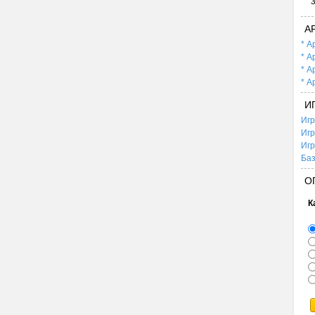
А
* А
* А
* А
* А
И
Игр
Игр
Игр
Баз
О
К