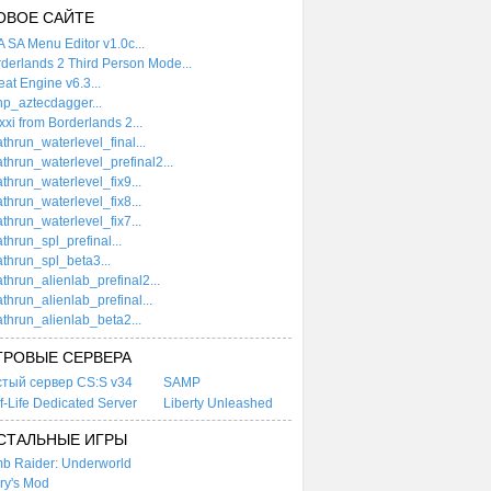
ОВОЕ САЙТЕ
 SA Menu Editor v1.0c...
derlands 2 Third Person Mode...
at Engine v6.3...
p_aztecdagger...
xi from Borderlands 2...
thrun_waterlevel_final...
thrun_waterlevel_prefinal2...
thrun_waterlevel_fix9...
thrun_waterlevel_fix8...
thrun_waterlevel_fix7...
thrun_spl_prefinal...
thrun_spl_beta3...
thrun_alienlab_prefinal2...
thrun_alienlab_prefinal...
thrun_alienlab_beta2...
ГРОВЫЕ СЕРВЕРА
стый сервер CS:S v34
SAMP
f-Life Dedicated Server
Liberty Unleashed
СТАЛЬНЫЕ ИГРЫ
b Raider: Underworld
ry's Mod