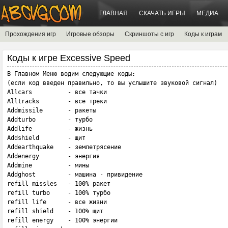
ГЛАВНАЯ
СКАЧАТЬ ИГРЫ
МЕДИА
Прохождения игр
Игровые обзоры
Скриншоты с игр
Коды к играм
Коды к игре Excessive Speed
В Главном Меню водим следующие коды:

(если код введен правильно, то вы услышите звуковой сигнал)

Allcars          - все тачки

Alltracks        - все треки

Addmissile       - ракеты

Addturbo         - турбо

Addlife          - жизнь

Addshield        - щит

Addearthquake    - землетрясение

Addenergy        - энергия

Addmine          - мины

Addghost         - машина - привидение

refill missles   - 100% ракет

refill turbo     - 100% турбо

refill life      - все жизни

refill shield    - 100% щит

refill energy    - 100% энергии
