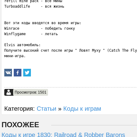
refill mine pack - все мины

Turboaddlife     - вся жизнь

Вот эти коды вводятся во время игры:

Winrace          - победить гонку

Winflygame       - летать

Elvis автомобиль:

Получите высокий счет после игры " Ловят Муху " (Catch The Fly
мини-игра.
Просмотров: 1501
Категория:
Статьи
»
Коды к играм
ПОХОЖЕЕ
Коды к игре 1830: Railroad & Robber Barons