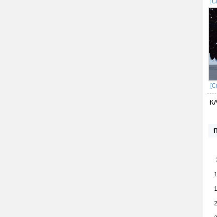
[С
[С
К