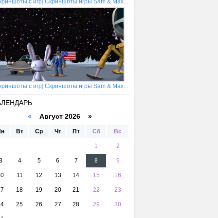
криншоты с игр] Скриншоты игры Sam & Max...
криншоты с игр] Скриншоты игры Sam & Max...
АЛЕНДАРЬ
«
Август 2026 »
Пн
Вт
Ср
Чт
Пт
Сб
Вс
1
2
3
4
5
6
7
8
9
10
11
12
13
14
15
16
17
18
19
20
21
22
23
24
25
26
27
28
29
30