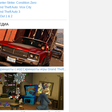
nter-Strike: Condition Zero
nd Theft Auto: Vice City
nd Theft Auto 3
tOut 1 & 2
ЕДИА
криншоты с игр] Скриншоты игры Grand Theft...