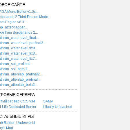
ОВОЕ САЙТЕ
 SA Menu Editor v1.0c...
derlands 2 Third Person Mode...
at Engine v6.3...
p_aztecdagger...
xi from Borderlands 2...
thrun_waterlevel_final...
thrun_waterlevel_prefinal2...
thrun_waterlevel_fix9...
thrun_waterlevel_fix8...
thrun_waterlevel_fix7...
thrun_spl_prefinal...
thrun_spl_beta3...
thrun_alienlab_prefinal2...
thrun_alienlab_prefinal...
thrun_alienlab_beta2...
ГРОВЫЕ СЕРВЕРА
стый сервер CS:S v34
SAMP
f-Life Dedicated Server
Liberty Unleashed
СТАЛЬНЫЕ ИГРЫ
b Raider: Underworld
ry's Mod