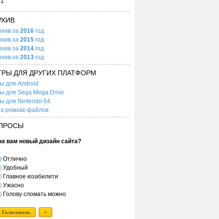
31
РХИВ
рхив за
2016
год
рхив за
2015
год
рхив за
2014
год
рхив за
2013
год
ГРЫ ДЛЯ ДРУГИХ ПЛАТФОРМ
ы для Android
ы для Sega Mega Drive
ы для Nintendo 64
а ромхак-файлов
ПРОСЫ
ак вам новый дизайн сайта?
Отлично
Удобный
Главное юзабилити
Ужасно
Голову сломать можно
Голосовать
+