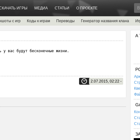
СКАЧАТЬ ИГРЫ
МЕДИА
СТАТЬИ
О ПРОЕКТЕ
ншоты с игр
Коды к играм
Переводы
Генератор названия клана
Иг
А
ь у вас будут бесконечные жизни.
P
Ар
2.07.2015, 02:22 -
Ст
Кв
Фа
G
Кон
Ста
Ста
З