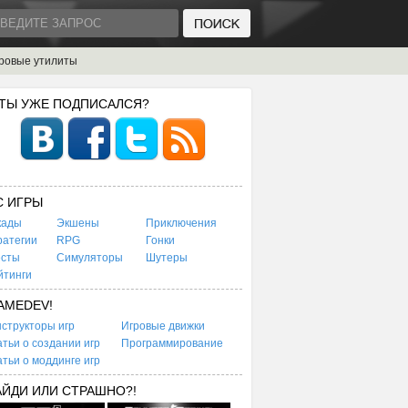
ровые утилиты
 ТЫ УЖЕ ПОДПИСАЛСЯ?
C ИГРЫ
кады
Экшены
Приключения
ратегии
RPG
Гонки
есты
Симуляторы
Шутеры
йтинги
AMEDEV!
структоры игр
Игровые движки
тьи о создании игр
Программирование
тьи о моддинге игр
АЙДИ ИЛИ СТРАШНО?!