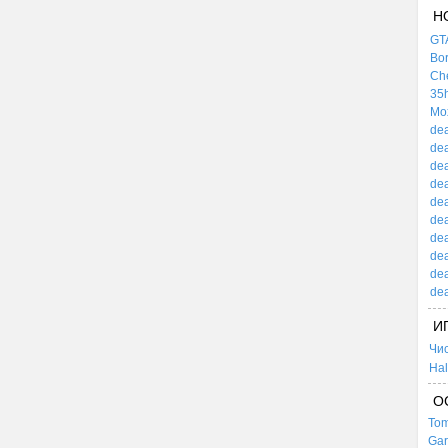
Н
GTA
Bor
Che
35h
Mox
dea
dea
dea
dea
dea
dea
dea
dea
dea
dea
И
Чи
Hal
О
Tom
Gar