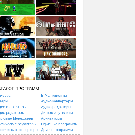
АТАЛОГ ПРОГРАММ
аузеры
E-Mail клиенты
ееры
Аудио конвертеры
део конвертеры
Аудио редакторы
део редакторы
Дисковые утилиты
йловые Менеджеры
Архиваторы
афические редакторы
Офисные программы
афические конвертеры
Другие программы