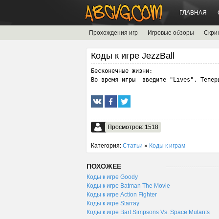
ГЛАВНАЯ
Прохождения игр
Игровые обзоры
Скри
Коды к игре JezzBall
Бесконечные жизни:

Во время игры  введите "Lives". Тепер
Просмотров: 1518
Категория:
Статьи
»
Коды к играм
ПОХОЖЕЕ
Коды к игре Goody
Коды к игре Batman The Movie
Коды к игре Action Fighter
Коды к игре Starray
Коды к игре Bart Simpsons Vs. Space Mutants