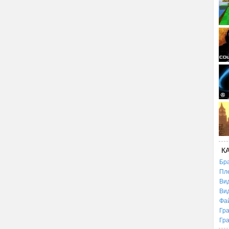
К
Бр
Пл
Ви
Ви
Фа
Гр
Гр