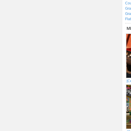
Cou
Gra
Gra
Fla
М
[С