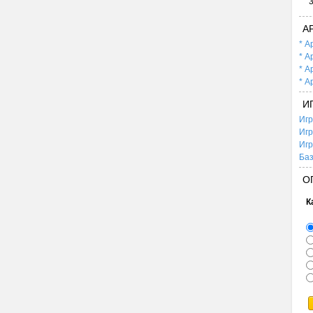
А
* А
* А
* А
* А
И
Игр
Игр
Игр
Баз
О
К