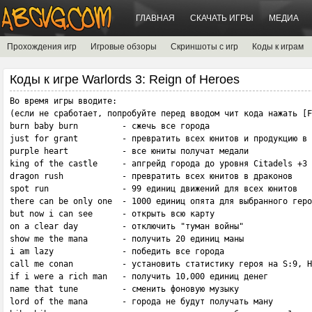
ГЛАВНАЯ
СКАЧАТЬ ИГРЫ
МЕДИА
Прохождения игр
Игровые обзоры
Скриншоты с игр
Коды к играм
Коды к игре Warlords 3: Reign of Heroes
Во время игры вводите:

(если не сработает, попробуйте перед вводом чит кода нажать [F
burn baby burn         - сжечь все города

just for grant         - превратить всех юнитов и продукцию в 
purple heart           - все юниты получат медали

king of the castle     - апгрейд города до уровня Citadels +3

dragon rush            - превратить всех юнитов в драконов

spot run               - 99 единиц движений для всех юнитов

there can be only one  - 1000 единиц опята для выбранного геро
but now i can see      - открыть всю карту

on a clear day         - отключить "туман войны"

show me the mana       - получить 20 единиц маны

i am lazy              - победить все города

call me conan          - установить статистику героя на S:9, H
if i were a rich man   - получить 10,000 единиц денег

name that tune         - сменить фоновую музыку

lord of the mana       - города не будут получать ману
