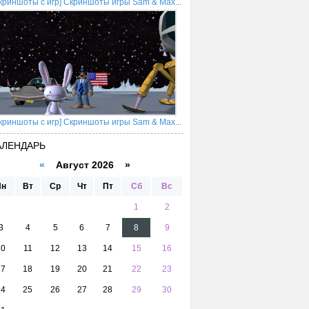
криншоты с игр] Скриншоты игры Sam & Max...
криншоты с игр] Скриншоты игры Sam & Max...
АЛЕНДАРЬ
«
Август 2026 »
Пн
Вт
Ср
Чт
Пт
Сб
Вс
1
2
3
4
5
6
7
8
9
10
11
12
13
14
15
16
17
18
19
20
21
22
23
24
25
26
27
28
29
30