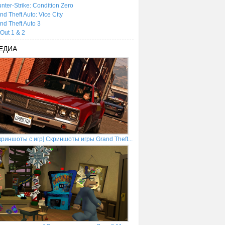
nter-Strike: Condition Zero
nd Theft Auto: Vice City
nd Theft Auto 3
tOut 1 & 2
ЕДИА
криншоты с игр] Скриншоты игры Grand Theft...