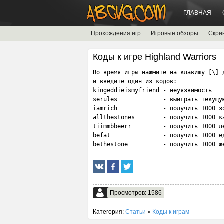
ГЛАВНАЯ
Прохождения игр
Игровые обзоры
Скри
Коды к игре Highland Warriors
Во время игры нажмите на клавишу [\] д
и введите один из кодов:

kingeddieismyfriend - неуязвимость

serules             - выиграть текущую
iamrich             - получить 1000 зо
allthestones        - получить 1000 ка
tiimmbbeerr         - получить 1000 ле
befat               - получить 1000 ед
bethestone          - получить 1000 ж
Просмотров: 1586
Категория:
Статьи
»
Коды к играм