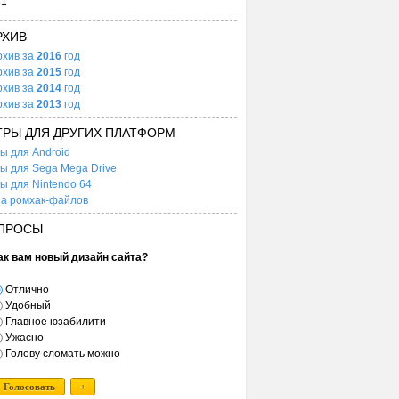
31
РХИВ
рхив за
2016
год
рхив за
2015
год
рхив за
2014
год
рхив за
2013
год
ГРЫ ДЛЯ ДРУГИХ ПЛАТФОРМ
ы для Android
ы для Sega Mega Drive
ы для Nintendo 64
а ромхак-файлов
ПРОСЫ
ак вам новый дизайн сайта?
Отлично
Удобный
Главное юзабилити
Ужасно
Голову сломать можно
Голосовать
+