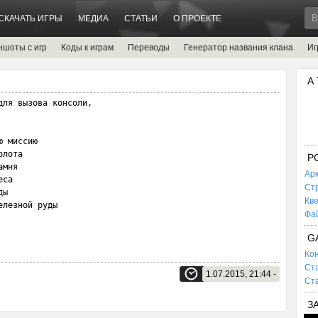
СКАЧАТЬ ИГРЫ
МЕДИА
СТАТЬИ
О ПРОЕКТЕ
ншоты с игр
Коды к играм
Переводы
Генератор названия клана
Иг
А
ля вызова консоли,

 миссию

лота

P
мня

Ар
са

Ст
ы

Кв
елезной руды
Фа
G
Кон
Ста
1.07.2015, 21:44 -
Ста
З