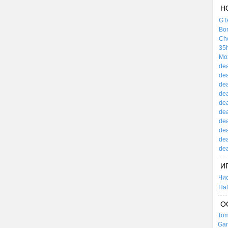
Н
GTA
Bor
Che
35h
Mox
dea
dea
dea
dea
dea
dea
dea
dea
dea
dea
И
Чи
Hal
О
Tom
Gar