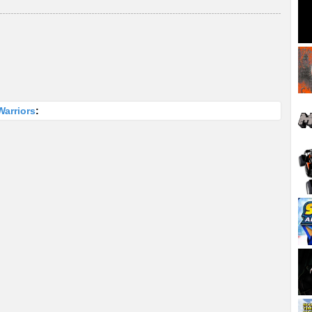
arriors
: