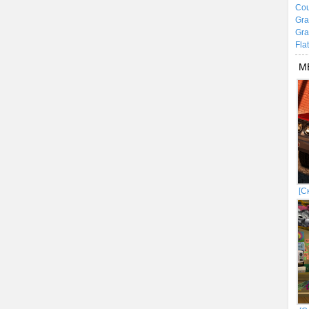
Cou
Gra
Gra
Fla
М
[С