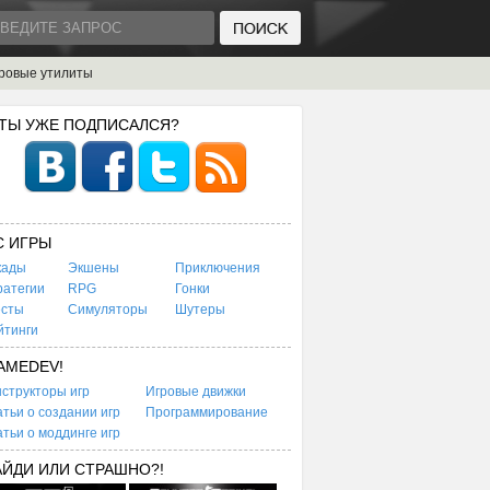
ровые утилиты
 ТЫ УЖЕ ПОДПИСАЛСЯ?
C ИГРЫ
кады
Экшены
Приключения
ратегии
RPG
Гонки
есты
Симуляторы
Шутеры
йтинги
AMEDEV!
структоры игр
Игровые движки
тьи о создании игр
Программирование
тьи о моддинге игр
АЙДИ ИЛИ СТРАШНО?!