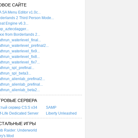
ОВОЕ САЙТЕ
 SA Menu Editor v1.0c...
derlands 2 Third Person Mode...
at Engine v6.3...
p_aztecdagger...
xi from Borderlands 2...
thrun_waterlevel_final...
thrun_waterlevel_prefinal2...
thrun_waterlevel_fix9...
thrun_waterlevel_fix8...
thrun_waterlevel_fix7...
thrun_spl_prefinal...
thrun_spl_beta3...
thrun_alienlab_prefinal2...
thrun_alienlab_prefinal...
thrun_alienlab_beta2...
ГРОВЫЕ СЕРВЕРА
стый сервер CS:S v34
SAMP
f-Life Dedicated Server
Liberty Unleashed
СТАЛЬНЫЕ ИГРЫ
b Raider: Underworld
ry's Mod