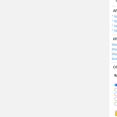
А
* А
* А
* А
* А
И
Игр
Игр
Игр
Баз
О
К