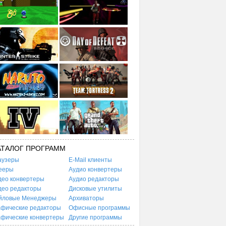
АТАЛОГ ПРОГРАММ
аузеры
E-Mail клиенты
ееры
Аудио конвертеры
део конвертеры
Аудио редакторы
део редакторы
Дисковые утилиты
йловые Менеджеры
Архиваторы
афические редакторы
Офисные программы
афические конвертеры
Другие программы