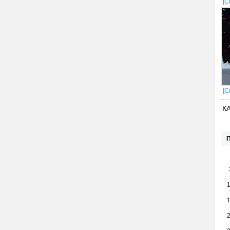
[С
[С
К