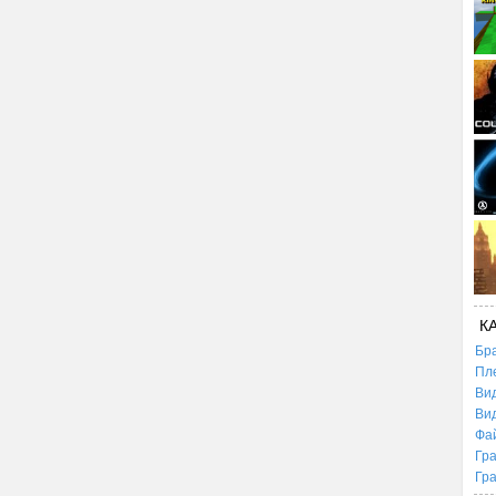
К
Бр
Пл
Ви
Ви
Фа
Гр
Гр