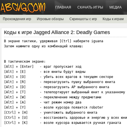
ГЛАВНАЯ
СКАЧАТЬ ИГРЫ
МЕДИА
Прохождения игр
Игровые обзоры
Скриншоты с игр
Коды к играм
Коды к игре Jagged Alliance 2: Deadly Games
В экране тактики, удерживая [Ctrl] наберите iguana

Затем нажмите одну из комбинаций клавиш:

В тактическом экране:

[Alt] + [Enter]   - враг пропускает ход

[Alt] + [E]       - все юниты будут видны

[Alt] + [O]       - убить всех врагов в текущем секторе

[Alt] + [R]       - перезагрузить пушку выбранного юнита

[Alt] + [D]       - перезагрузить AP выбранного юнита

[Alt] + [T]       - телепортирует выбранный юнит к указанному 
[Alt] + [W]       - переключение между предметами

[Alt] + [A]       - чит режим номер два

[Alt] + [Y]       - возле курсора появится roboter

[Ctrl] + [H]      - уничтожить выбранного юнита

[Ctrl] + [U]      - восстановить здоровье и энергию у всех юни
[Ctrl] + [K]      - возле курсора взрывается ручная граната
