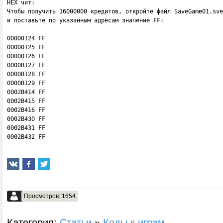
HEX чит:

Чтобы получить 16000000 кредитов, откройте файл SaveGame01.sve
и поставьте по указанным адресам значение FF:

00000124 FF

00000125 FF

00000126 FF

0000B127 FF

0000B128 FF

0000B129 FF

0002B414 FF

0002B415 FF

0002B416 FF

0002B430 FF

0002B431 FF

0002B432 FF
Просмотров: 1654
Категория:
Статьи
»
Коды к играм