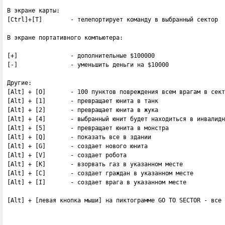
В экране карты:

[Ctrl]+[T]        - телепортирует команду в выбранный сектор

В экране портативного компьютера:

[+]               - дополнительные $100000

[-]               - уменьшить деньги на $10000

Другие:

[Alt] + [O]       - 100 пунктов повреждения всем врагам в сект
[Alt] + [1]       - превращает юнита в танк

[Alt] + [2]       - превращает юнита в жука

[Alt] + [4]       - выбранный юнит будет находиться в инвалидн
[Alt] + [5]       - превращает юнита в монстра

[Alt] + [Q]       - показать все в здании

[Alt] + [G]       - создает нового юнита

[Alt] + [V]       - создает робота

[Alt] + [K]       - взорвать газ в указанном месте

[Alt] + [C]       - создает граждан в указанном месте

[Alt] + [I]       - создает врага в указанном месте

[Alt] + [левая кнопка мыши] на пиктограмме GO TO SECTOR - все 