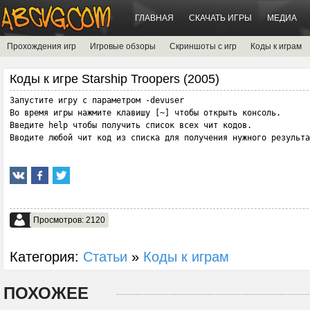
ГЛАВНАЯ
СКАЧАТЬ ИГРЫ
МЕДИА
Прохождения игр
Игровые обзоры
Скриншоты с игр
Коды к играм
Коды к игре Starship Troopers (2005)
Запустите игру с параметром -devuser  

Во время игры нажмите клавишу [~] чтобы открыть консоль.

Введите help чтобы получить список всех чит кодов.

Вводите любой чит код из списка для получения нужного результа
Просмотров: 2120
Категория:
Статьи
»
Коды к играм
ПОХОЖЕЕ