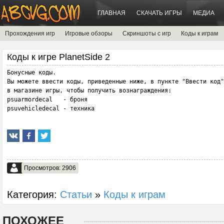
ГЛАВНАЯ
СКАЧАТЬ ИГРЫ
МЕДИА
Прохождения игр
Игровые обзоры
Скриншоты с игр
Коды к играм
Коды к игре PlanetSide 2
Бонусные коды.

Вы можете ввести коды, приведенные ниже, в пункте "Ввести код"
в магазине игры, чтобы получить вознаграждения:

psuarmordecal   - броня

psuvehicledecal - техника
Просмотров: 2906
Категория:
Статьи
»
Коды к играм
ПОХОЖЕЕ