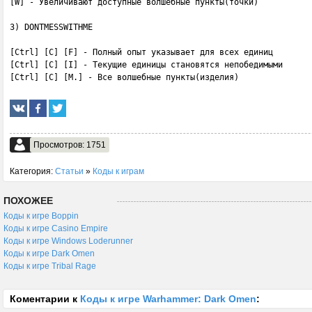
[W] - Увеличивают доступные волшебные пункты(точки)

3) DONTMESSWITHME

[Ctrl] [C] [F] - Полный опыт указывает для всех единиц

[Ctrl] [C] [I] - Текущие единицы становятся непобедимыми

[Ctrl] [C] [М.] - Все волшебные пункты(изделия)
Просмотров: 1751
Категория:
Статьи
»
Коды к играм
ПОХОЖЕЕ
Коды к игре Boppin
Коды к игре Casino Empire
Коды к игре Windows Loderunner
Коды к игре Dark Omen
Коды к игре Tribal Rage
Коментарии к
Коды к игре Warhammer: Dark Omen
: