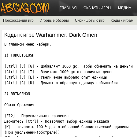
ГЛАВНАЯ
СКАЧАТЬ ИГРЫ
МЕДИА
Прохождения игр
Игровые обзоры
Скриншоты с игр
Коды к играм
Коды к игре Warhammer: Dark Omen
В главном меню набери:

1) FUDGEISLUSH

[Ctrl] [C] [G] - Добавляют 1000 gc, чтобы обменять на деньги

[Ctrl] [C] [T] - Вычитают 1000 gc от наличных денег

[Ctrl] [C] [E] - Увеличение выбрало опыт единицы

[Ctrl] [C] [U] - Делают отобранную единицу небьющейся

2) BRINGEMON

Обман Сражения

[F12] - Перескакивают сражение

Держитесь [Ctrl] - Позволяют выбор единиц наждака

[K] - точность 100 % для отобранной баллистической единицы

(При увольнении(обстреле))
