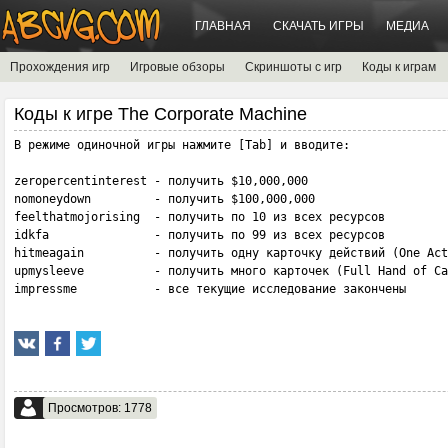
ГЛАВНАЯ
СКАЧАТЬ ИГРЫ
МЕДИА
Прохождения игр
Игровые обзоры
Скриншоты с игр
Коды к играм
Коды к игре The Corporate Machine
В режиме одиночной игры нажмите [Tab] и вводите:

zeropercentinterest - получить $10,000,000

nomoneydown         - получить $100,000,000

feelthatmojorising  - получить по 10 из всех ресурсов

idkfa               - получить по 99 из всех ресурсов

hitmeagain          - получить одну карточку действий (One Act
upmysleeve          - получить много карточек (Full Hand of Ca
impressme           - все текущие исследование закончены
Просмотров: 1778