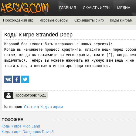
ГЛАВНАЯ
СКАЧАТЬ ИГРЫ
МЕДИА
Прохождения игр
Игровые обзоры
Скриншоты с игр
Коды к играм
Коды к игре Stranded Deep
Игровой баг (может быть исправлен в новых версиях):

Когда вы начинаете процесс крафтинга, кладите вещи перед собой
потом, когда вы нажимаете на меню крафта, жмите [E], когда вещ
выделяться. Теперь вы можете нажимать на нужную вам вещь и не 
тратить ее, а взятые в инвентарь вещи сохраняются.
Просмотров: 4521
Категория:
Статьи
»
Коды к играм
ПОХОЖЕЕ
Коды к игре Migo Land
Коды к игре Dangerous Dave 3