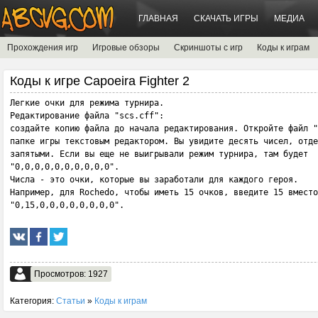
ГЛАВНАЯ
СКАЧАТЬ ИГРЫ
МЕДИА
Прохождения игр
Игровые обзоры
Скриншоты с игр
Коды к играм
Коды к игре Capoeira Fighter 2
Легкие очки для режима турнира.

Редактирование файла "scs.cff":

создайте копию файла до начала редактирования. Откройте файл "
папке игры текстовым редактором. Вы увидите десять чисел, отде
запятыми. Если вы еще не выигрывали режим турнира, там будет 

"0,0,0,0,0,0,0,0,0,0". 

Числа - это очки, которые вы заработали для каждого героя.

Например, для Rochedo, чтобы иметь 15 очков, введите 15 вместо
"0,15,0,0,0,0,0,0,0,0".
Просмотров: 1927
Категория:
Статьи
»
Коды к играм