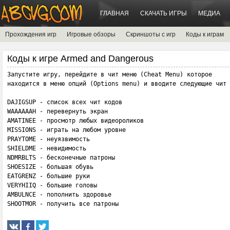
ГЛАВНАЯ
СКАЧАТЬ ИГРЫ
МЕДИА
Прохождения игр
Игровые обзоры
Скриншоты с игр
Коды к играм
Коды к игре Armed and Dangerous
Запустите игру, перейдите в чит меню (Cheat Menu) которое 

находится в меню опций (Options menu) и вводите следующие чит 
DAJIGSUP - список всех чит кодов

WAAAAAAH - перевернуть экран

AMATINEE - просмотр любых видеороликов

MISSIONS - играть на любом уровне

PRAYTOME - неуязвимость

SHIELDME - невидимость

NDMRBLTS - бесконечные патроны

SHOESIZE - большая обувь

EATGRENZ - большие руки

VERYHIIQ - большие головы 

AMBULNCE - пополнить здоровье

SHOOTMOR - получить все патроны