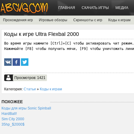
ГЛАВНАЯ
СКАЧАТЬ ИГРЫ
МЕДИА
Прохождения игр
Игровые обзоры
Скриншоты с игр
Коды к играм
Коды к игре Ultra Flexbal 2000
Во время игры нажмите [Ctrl]+[C] чтобы активировать чит режим.

Нажимайте [F8] чтобы получить мячи, [F9] чтобы уничтожить лин
Просмотров: 1421
Категория:
Статьи
»
Коды к играм
ПОХОЖЕЕ
Коды для игры Sonic Spinball
HardBall!
Sim City 2000
35hp_$2000$