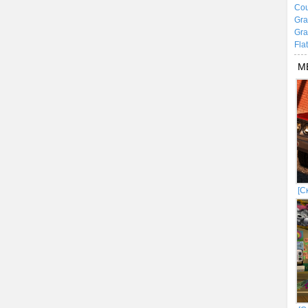
Cou
Gra
Gra
Fla
М
[С