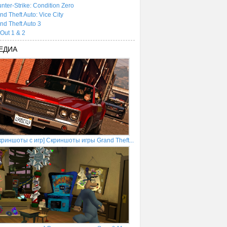
nter-Strike: Condition Zero
nd Theft Auto: Vice City
nd Theft Auto 3
tOut 1 & 2
ЕДИА
криншоты с игр] Скриншоты игры Grand Theft...