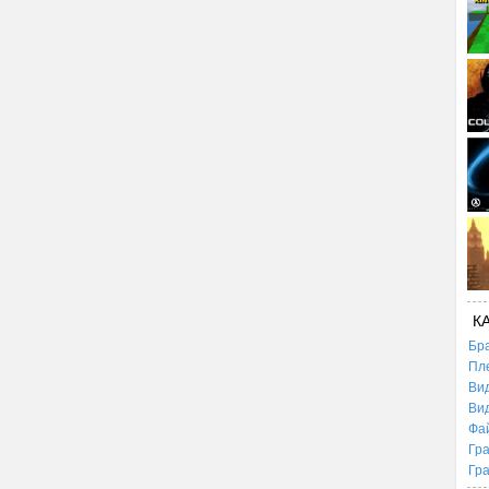
К
Бр
Пл
Ви
Ви
Фа
Гр
Гр