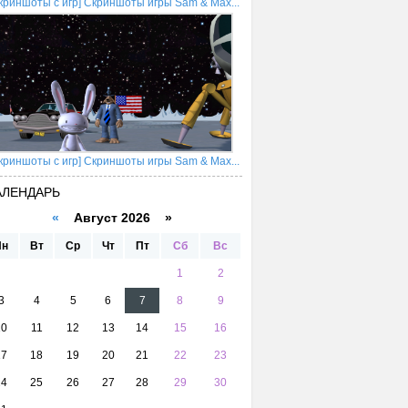
криншоты с игр] Скриншоты игры Sam & Max...
криншоты с игр] Скриншоты игры Sam & Max...
АЛЕНДАРЬ
«
Август 2026 »
Пн
Вт
Ср
Чт
Пт
Сб
Вс
1
2
3
4
5
6
7
8
9
10
11
12
13
14
15
16
17
18
19
20
21
22
23
24
25
26
27
28
29
30