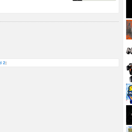
d 2
: