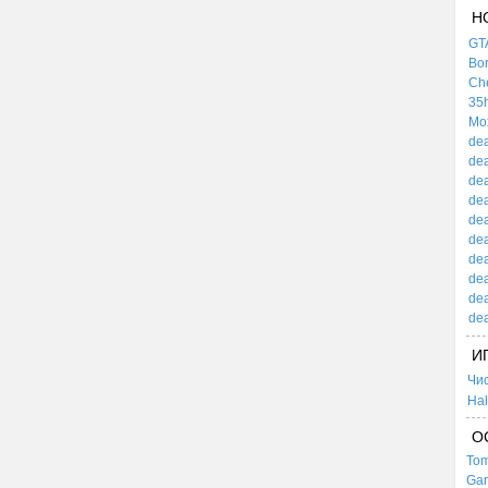
Н
GTA
Bor
Che
35h
Mox
dea
dea
dea
dea
dea
dea
dea
dea
dea
dea
И
Чи
Hal
О
Tom
Gar