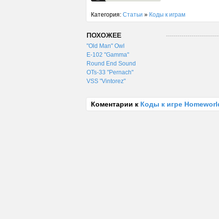
Категория:
Статьи
»
Коды к играм
ПОХОЖЕЕ
"Old Man" Owl
E-102 "Gamma"
Round End Sound
OTs-33 "Pernach"
VSS "Vintorez"
Коментарии к
Коды к игре Homeworl