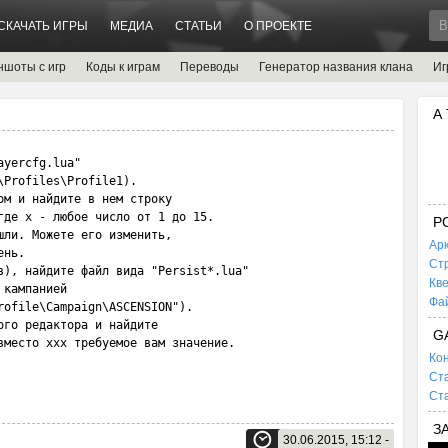
СКАЧАТЬ ИГРЫ
МЕДИА
СТАТЬИ
О ПРОЕКТЕ
ншоты с игр
Коды к играм
Переводы
Генератор названия клана
Иг
А
ayercfg.lua" 
\Profiles\Profile1). 
ом и найдите в нем строку 
где x - любое число от 1 до 15. 
P
шли. Можете его изменить, 
Ар
ень. 
Ст
в), найдите файл вида "Persist*.lua" 
Кв
 кампанией 
Фа
rofile\Campaign\ASCENSION"). 
ого редактора и найдите 
G
вместо xxx требуемое вам значение.
Кон
Ста
Ста
З
30.06.2015, 15:12 -