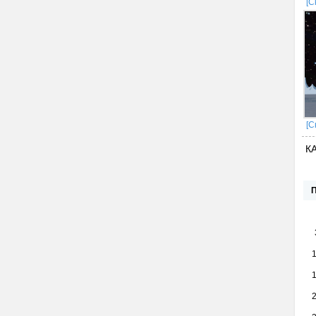
[С
[С
К