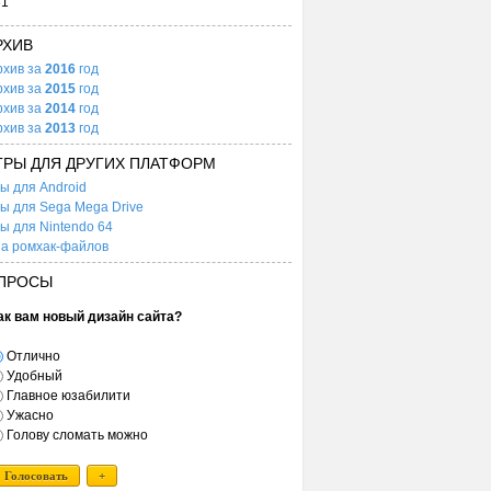
31
РХИВ
рхив за
2016
год
рхив за
2015
год
рхив за
2014
год
рхив за
2013
год
ГРЫ ДЛЯ ДРУГИХ ПЛАТФОРМ
ы для Android
ы для Sega Mega Drive
ы для Nintendo 64
а ромхак-файлов
ПРОСЫ
ак вам новый дизайн сайта?
Отлично
Удобный
Главное юзабилити
Ужасно
Голову сломать можно
Голосовать
+