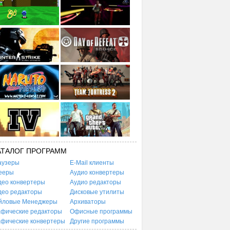
АТАЛОГ ПРОГРАММ
аузеры
E-Mail клиенты
ееры
Аудио конвертеры
део конвертеры
Аудио редакторы
део редакторы
Дисковые утилиты
йловые Менеджеры
Архиваторы
афические редакторы
Офисные программы
афические конвертеры
Другие программы