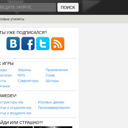
ровые утилиты
 ТЫ УЖЕ ПОДПИСАЛСЯ?
C ИГРЫ
кады
Экшены
Приключения
ратегии
RPG
Гонки
есты
Симуляторы
Шутеры
йтинги
AMEDEV!
структоры игр
Игровые движки
тьи о создании игр
Программирование
тьи о моддинге игр
АЙДИ ИЛИ СТРАШНО?!