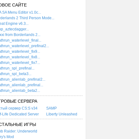
ОВОЕ САЙТЕ
 SA Menu Editor v1.0c...
derlands 2 Third Person Mode...
at Engine v6.3...
p_aztecdagger...
xi from Borderlands 2...
thrun_waterlevel_final...
thrun_waterlevel_prefinal2...
thrun_waterlevel_fix9...
thrun_waterlevel_fix8...
thrun_waterlevel_fix7...
thrun_spl_prefinal...
thrun_spl_beta3...
thrun_alienlab_prefinal2...
thrun_alienlab_prefinal...
thrun_alienlab_beta2...
ГРОВЫЕ СЕРВЕРА
стый сервер CS:S v34
SAMP
f-Life Dedicated Server
Liberty Unleashed
СТАЛЬНЫЕ ИГРЫ
b Raider: Underworld
ry's Mod