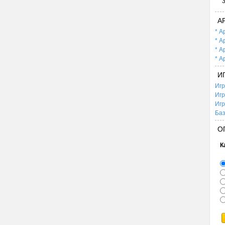
А
* А
* А
* А
* А
И
Игр
Игр
Игр
Баз
О
К