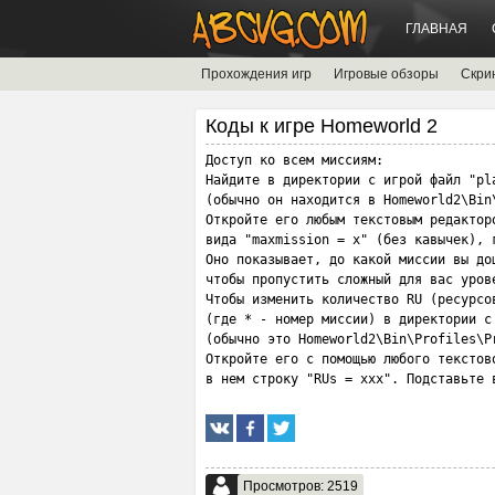
ГЛАВНАЯ
Прохождения игр
Игровые обзоры
Скри
Коды к игре Homeworld 2
Доступ ко всем миссиям:
Найдите в директории с игрой файл "pl
(обычно он находится в Homeworld2\Bin
Откройте его любым текстовым редактор
вида "maxmission = x" (без кавычек), 
Оно показывает, до какой миссии вы до
чтобы пропустить сложный для вас уров
Чтобы изменить количество RU (ресурсо
(где * - номер миссии) в директории с
(обычно это Homeworld2\Bin\Profiles\P
Откройте его с помощью любого текстов
в нем строку "RUs = xxx". Подставьте 
Просмотров: 2519