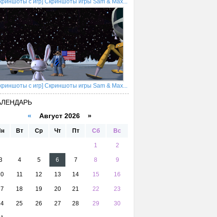
криншоты с игр] Скриншоты игры Sam & Max...
криншоты с игр] Скриншоты игры Sam & Max...
АЛЕНДАРЬ
«
Август 2026 »
Пн
Вт
Ср
Чт
Пт
Сб
Вс
1
2
3
4
5
6
7
8
9
10
11
12
13
14
15
16
17
18
19
20
21
22
23
24
25
26
27
28
29
30