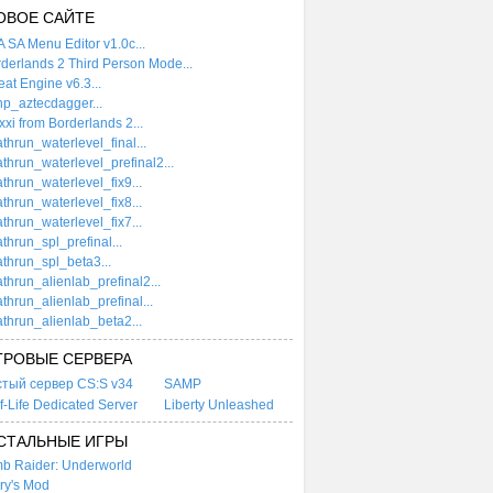
ОВОЕ САЙТЕ
 SA Menu Editor v1.0c...
derlands 2 Third Person Mode...
at Engine v6.3...
p_aztecdagger...
xi from Borderlands 2...
thrun_waterlevel_final...
thrun_waterlevel_prefinal2...
thrun_waterlevel_fix9...
thrun_waterlevel_fix8...
thrun_waterlevel_fix7...
thrun_spl_prefinal...
thrun_spl_beta3...
thrun_alienlab_prefinal2...
thrun_alienlab_prefinal...
thrun_alienlab_beta2...
ГРОВЫЕ СЕРВЕРА
стый сервер CS:S v34
SAMP
f-Life Dedicated Server
Liberty Unleashed
СТАЛЬНЫЕ ИГРЫ
b Raider: Underworld
ry's Mod