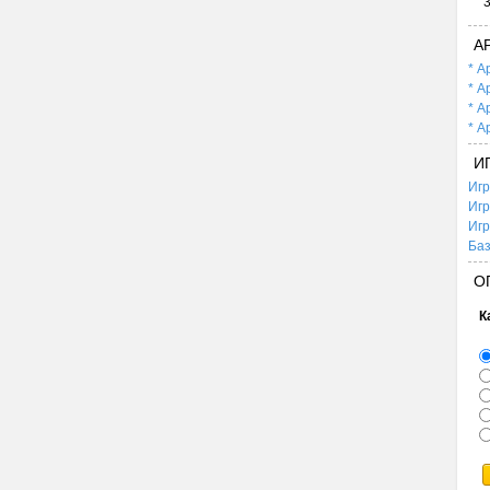
А
* А
* А
* А
* А
И
Игр
Игр
Игр
Баз
О
К