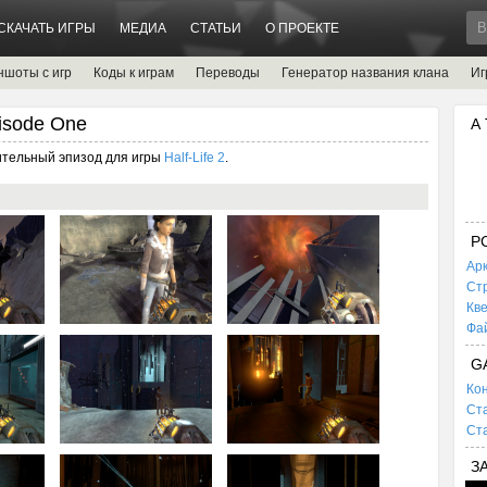
СКАЧАТЬ ИГРЫ
МЕДИА
СТАТЬИ
О ПРОЕКТЕ
ншоты с игр
Коды к играм
Переводы
Генератор названия клана
Иг
pisode One
А
ительный эпизод для игры
Half-Life 2
.
P
Ар
Ст
Кв
Фа
G
Кон
Ста
Ста
З