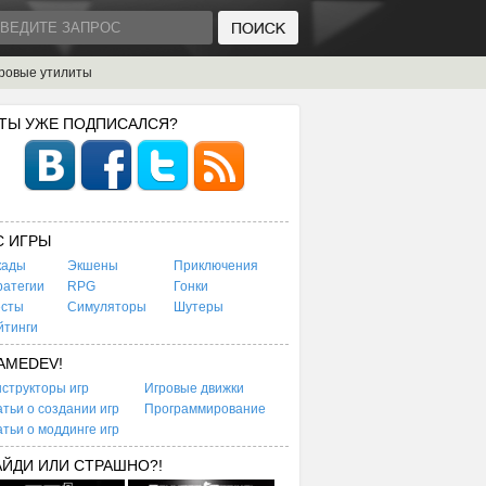
ровые утилиты
 ТЫ УЖЕ ПОДПИСАЛСЯ?
C ИГРЫ
кады
Экшены
Приключения
ратегии
RPG
Гонки
есты
Симуляторы
Шутеры
йтинги
AMEDEV!
структоры игр
Игровые движки
тьи о создании игр
Программирование
тьи о моддинге игр
АЙДИ ИЛИ СТРАШНО?!