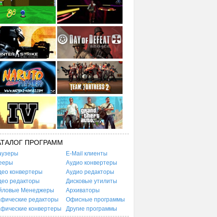
АТАЛОГ ПРОГРАММ
аузеры
E-Mail клиенты
ееры
Аудио конвертеры
део конвертеры
Аудио редакторы
део редакторы
Дисковые утилиты
йловые Менеджеры
Архиваторы
афические редакторы
Офисные программы
афические конвертеры
Другие программы