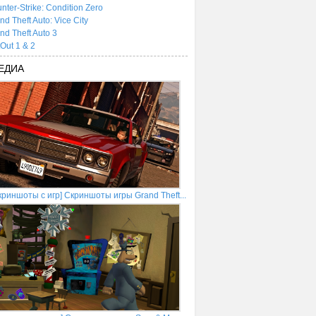
nter-Strike: Condition Zero
nd Theft Auto: Vice City
nd Theft Auto 3
tOut 1 & 2
ЕДИА
криншоты с игр] Скриншоты игры Grand Theft...