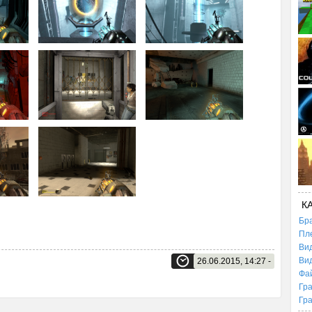
К
Бр
Пл
Ви
Ви
26.06.2015, 14:27 -
Фа
Гр
Гр