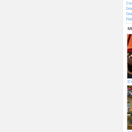
Cou
Gra
Gra
Fla
М
[С