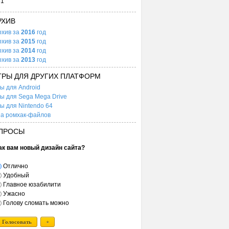
31
РХИВ
рхив за
2016
год
рхив за
2015
год
рхив за
2014
год
рхив за
2013
год
ГРЫ ДЛЯ ДРУГИХ ПЛАТФОРМ
ы для Android
ы для Sega Mega Drive
ы для Nintendo 64
а ромхак-файлов
ПРОСЫ
ак вам новый дизайн сайта?
Отлично
Удобный
Главное юзабилити
Ужасно
Голову сломать можно
Голосовать
+