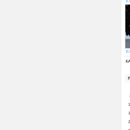
[С
[С
К