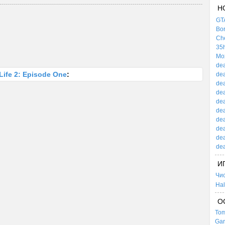
Н
GTA
Bor
Che
35h
Mox
dea
ife 2: Episode One
:
dea
dea
dea
dea
dea
dea
dea
dea
dea
И
Чи
Hal
О
Tom
Gar