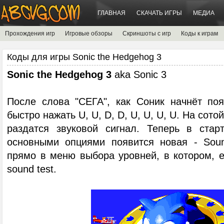
ГЛАВНАЯ
СКАЧАТЬ ИГРЫ
МЕДИА
Прохождения игр
Игровые обзоры
Скриншоты с игр
Коды к играм
Коды для игры Sonic the Hedgehog 3
Sonic the Hedgehog 3
aka Sonic 3
После слова "СЕГА", как Соник начнёт поя
быстро нажать U, U, D, D, U, U, U, U. На сот
раздатся звуковой сигнал. Теперь в ста
основными опциями появится новая - Soun
прямо в меню выбора уровней, в котором, е
sound test.