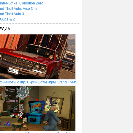
nter-Strike: Condition Zero
nd Theft Auto: Vice City
nd Theft Auto 3
tOut 1 & 2
ЕДИА
криншоты с игр] Скриншоты игры Grand Theft...