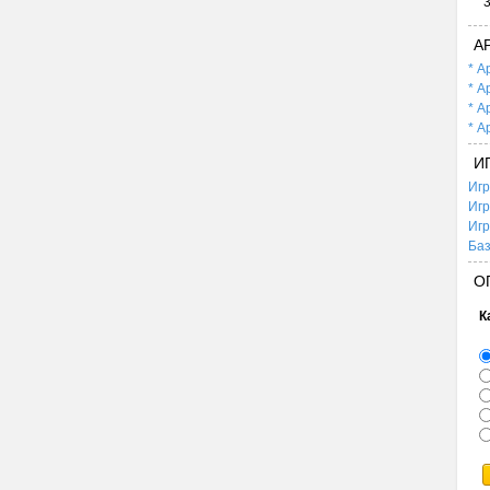
А
* А
* А
* А
* А
И
Игр
Игр
Игр
Баз
О
К