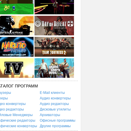
АТАЛОГ ПРОГРАММ
аузеры
E-Mail клиенты
ееры
Аудио конвертеры
део конвертеры
Аудио редакторы
део редакторы
Дисковые утилиты
йловые Менеджеры
Архиваторы
афические редакторы
Офисные программы
афические конвертеры
Другие программы