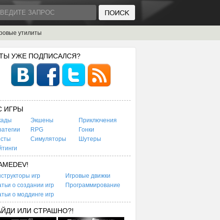
ровые утилиты
 ТЫ УЖЕ ПОДПИСАЛСЯ?
C ИГРЫ
кады
Экшены
Приключения
ратегии
RPG
Гонки
есты
Симуляторы
Шутеры
йтинги
AMEDEV!
структоры игр
Игровые движки
тьи о создании игр
Программирование
тьи о моддинге игр
АЙДИ ИЛИ СТРАШНО?!