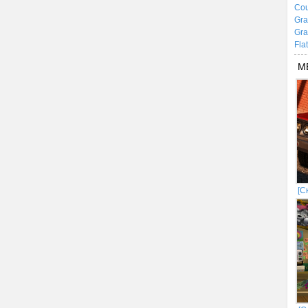
Cou
Gra
Gra
Fla
М
[С