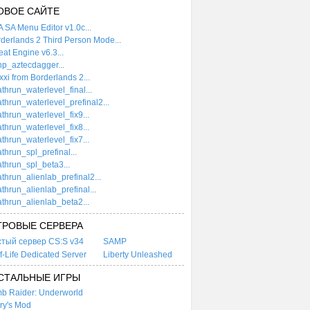
ОВОЕ САЙТЕ
 SA Menu Editor v1.0c...
derlands 2 Third Person Mode...
at Engine v6.3...
p_aztecdagger...
xi from Borderlands 2...
thrun_waterlevel_final...
thrun_waterlevel_prefinal2...
thrun_waterlevel_fix9...
thrun_waterlevel_fix8...
thrun_waterlevel_fix7...
thrun_spl_prefinal...
thrun_spl_beta3...
thrun_alienlab_prefinal2...
thrun_alienlab_prefinal...
thrun_alienlab_beta2...
ГРОВЫЕ СЕРВЕРА
стый сервер CS:S v34
SAMP
f-Life Dedicated Server
Liberty Unleashed
СТАЛЬНЫЕ ИГРЫ
b Raider: Underworld
ry's Mod