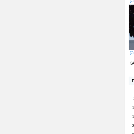
[С
[С
К