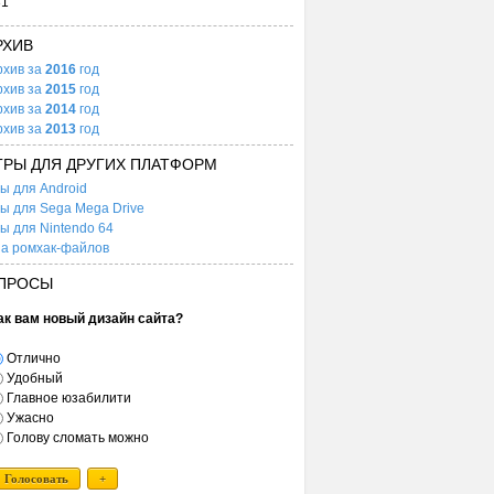
31
РХИВ
рхив за
2016
год
рхив за
2015
год
рхив за
2014
год
рхив за
2013
год
ГРЫ ДЛЯ ДРУГИХ ПЛАТФОРМ
ы для Android
ы для Sega Mega Drive
ы для Nintendo 64
а ромхак-файлов
ПРОСЫ
ак вам новый дизайн сайта?
Отлично
Удобный
Главное юзабилити
Ужасно
Голову сломать можно
Голосовать
+