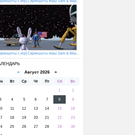
криншоты с игр] Скриншоты игры Sam & Max...
криншоты с игр] Скриншоты игры Sam & Max...
АЛЕНДАРЬ
«
Август 2026 »
Пн
Вт
Ср
Чт
Пт
Сб
Вс
1
2
3
4
5
6
7
8
9
10
11
12
13
14
15
16
17
18
19
20
21
22
23
24
25
26
27
28
29
30