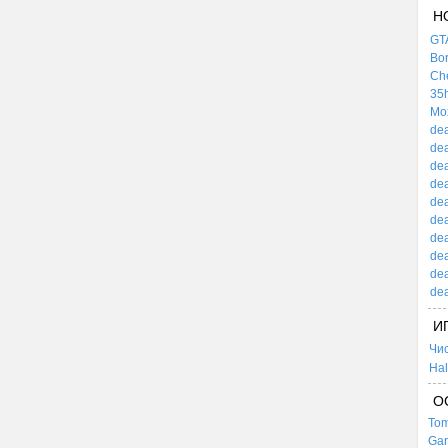
Н
GTA
Bor
Che
35h
Mox
dea
dea
dea
dea
dea
dea
dea
dea
dea
dea
И
Чи
Hal
О
Tom
Gar