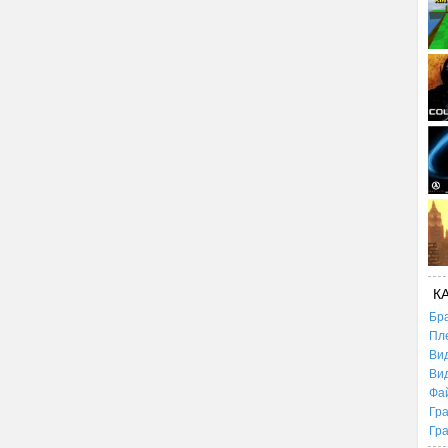
К
Бр
Пл
Ви
Ви
Фа
Гр
Гр