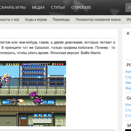
СКАЧАТЬ ИГРЫ
МЕДИА
СТАТЬИ
О ПРОЕКТЕ
ншоты с игр
Коды к играм
Переводы
Генератор названия клана
Иг
А
олетом или чем-нибудь таким, а двумя девочками, которые летают и
В принципе тот же Galaxian, только графика побогаче. Почему - то
оиграть, чтобы убить время. Японская версия: Battle Mania
P
Ар
Ст
Кв
Фа
G
Кон
Ста
Ста
З