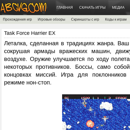
ГЛАВНАЯ
СКАЧАТЬ ИГРЫ
МЕДИА
Прохождения игр
Игровые обзоры
Скриншоты с игр
Коды к играм
Task Force Harrier EX
Леталка, сделанная в традициях жанра. Ваш
сокрушая армады вражеских машин, движ
воздухе. Оружие улучшается по ходу полета
некоторых противников. Боссы, само собо
концовках миссий. Игра для поклонников
режиме нон-стоп.