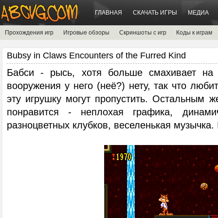
ГЛАВНАЯ
СКАЧАТЬ ИГРЫ
МЕДИА
Прохождения игр
Игровые обзоры
Скриншоты с игр
Коды к играм
Bubsy in Claws Encounters of the Furred Kind
Бабси - рысь, хотя больше смахивает на б
вооружения у него (неё?) нету, так что люби
эту игрушку могут пропустить. Остальным ж
понравится - неплохая графика, динами
разноцветных клубков, веселенькая музычка. 