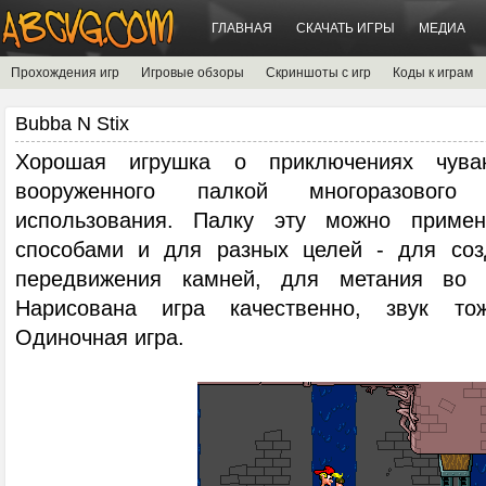
ГЛАВНАЯ
СКАЧАТЬ ИГРЫ
МЕДИА
Прохождения игр
Игровые обзоры
Скриншоты с игр
Коды к играм
Bubba N Stix
Хорошая игрушка о приключениях чува
вооруженного палкой многоразового 
использования. Палку эту можно приме
способами и для разных целей - для соз
передвижения камней, для метания во 
Нарисована игра качественно, звук то
Одиночная игра.