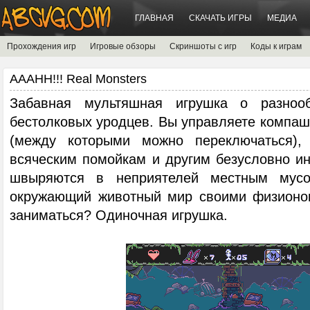
ГЛАВНАЯ
СКАЧАТЬ ИГРЫ
МЕДИА
Прохождения игр
Игровые обзоры
Скриншоты с игр
Коды к играм
AAAHH!!! Real Monsters
Забавная мультяшная игрушка о разнооб
бестолковых уродцев. Вы управляете компаш
(между которыми можно переключаться),
всяческим помойкам и другим безусловно и
швыряются в неприятелей местным мусо
окружающий животный мир своими физионо
заниматься? Одиночная игрушка.