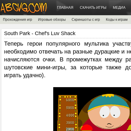
ГЛАВНАЯ
СКАЧАТЬ ИГРЫ
МЕДИА
Прохождения игр
Игровые обзоры
Скриншоты с игр
Коды к играм
South Park - Chef's Luv Shack
Теперь герои популярного мультика участ
необходимо отвечать на разные дурацкие и не
начисляются очки. В промежутках между р
шутовские мини-игры, за которые также д
играть удачно).