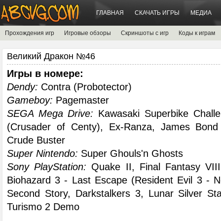
ГЛАВНАЯ
СКАЧАТЬ ИГРЫ
МЕДИА
Прохождения игр
Игровые обзоры
Скриншоты с игр
Коды к играм
Великий Дракон №46
Игры в номере:
Dendy:
Contra (Probotector)
Gameboy:
Pagemaster
SEGA Mega Drive:
Kawasaki Superbike Challe
(Crusader of Centy), Ex-Ranza, James Bond 
Crude Buster
Super Nintendo:
Super Ghouls'n Ghosts
Sony PlayStation:
Quake II, Final Fantasy VIII, 
Biohazard 3 - Last Escape (Resident Evil 3 - 
Second Story, Darkstalkers 3, Lunar Silver S
Turismo 2 Demo