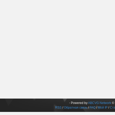
⋅ Powered by
ABCVG Network
© 
RSS
/
Обратная связь
/
FAQ
/
Мой IP
/
Ста